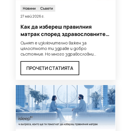
Новини
Съвети
27 май 2026 г.
Как да избереш правилния
матрак според здравословните
си нужди?
Сънят е изключително важен за
цялостното ти здраве и добро
състояние. Но много здравословни
проблеми могат да попречат на
качествения сън &n
...
ПРОЧЕТИ СТАТИЯТА