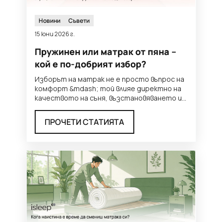
Новини
Съвети
15 юни 2026 г.
Пружинен или матрак от пяна –
кой е по-добрият избор?
Изборът на матрак не е просто въпрос на
комфорт &mdash; той влияе директно на
качеството на съня, възстановяването и
начина, по който се чув
...
ПРОЧЕТИ СТАТИЯТА