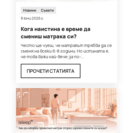
Новини
Съвети
8 юни 2026 г.
Кога наистина е време да
смениш матрака си?
Често ще чуеш, че матракът трябва да се
сменя на всеки 6-8 години. Но истината е,
че това важи най-вече за по-
нискокачествените модели, коит
...
ПРОЧЕТИ СТАТИЯТА