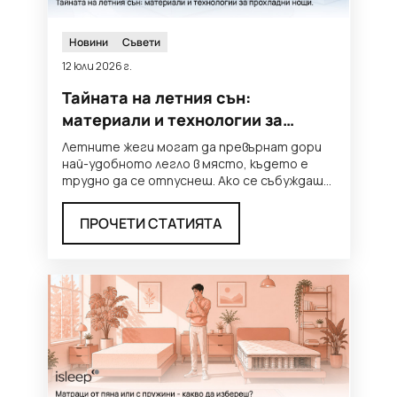
Новини
Съвети
12 юли 2026 г.
Тайната на летния сън:
материали и технологии за
прохладни нощи
Летните жеги могат да превърнат дори
най-удобното легло в място, където е
трудно да се отпуснеш. Ако се събуждаш
потен, въртиш се често или
...
ПРОЧЕТИ СТАТИЯТА