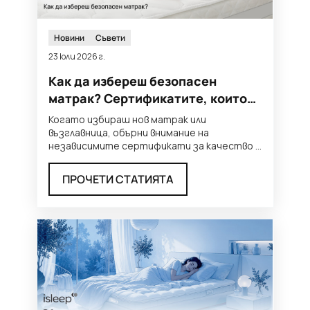
Новини
Съвети
23 юли 2026 г.
Как да избереш безопасен
матрак? Сертификатите, които
трябва да познаваш
Когато избираш нов матрак или
възглавница, обърни внимание на
независимите сертификати за качество и
безопасност. Те ти дават увереност, че
...
ПРОЧЕТИ СТАТИЯТА