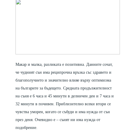
Макар и малка, разликата е позитивна. Данните сочат,
че чудният сън има реципрочна връзка със здравето и
благополучието и значително влияе върху оптимизма
на българите за бъдещето. Средната продължителност
на съня е 6 часа и 45 минути в делничен ден и 7 часа и
32 минути в почивен. Приблизително всеки втори се
чувства уморен, когато се събуди и има нужда от сън
през деня. Очевидно е – сънят ни има нужда от
подобрение.