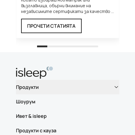
възглавница, обърни внимание на
н
независимите сертификати за качество и
т
безопасност. Те ти дават увереност, че
...
п
ПРОЧЕТИ СТАТИЯТА
Продукти
Шоурум
Ивет & isleep
Продукти с кауза