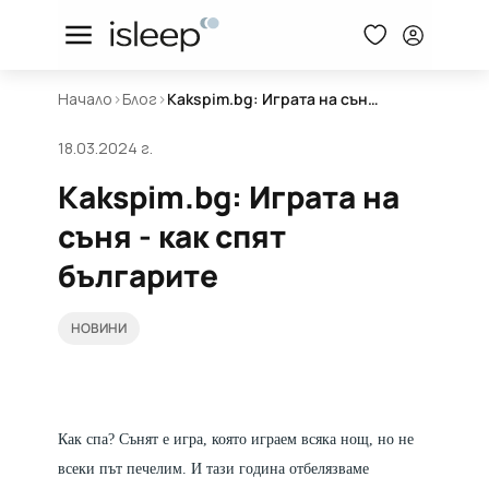
Начало
>
Блог
>
Kakspim.bg: Играта на съня - как спят българите
18.03.2024 г.
Kakspim.bg: Играта на
съня - как спят
българите
НОВИНИ
Как спа? Сънят е игра, която играем всяка нощ, но не
всеки път печелим. И тази година отбелязваме