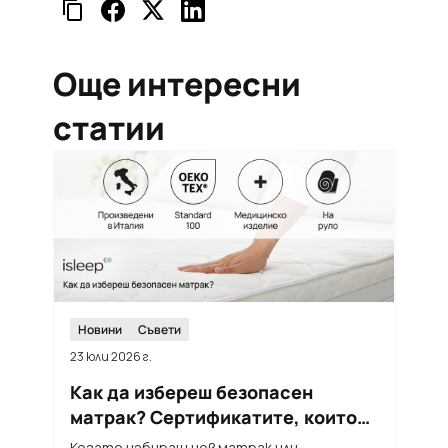
Още интересни
статии
Новини
Съвети
23 юли 2026 г.
12
Как да избереш безопасен
Т
матрак? Сертификатите, които
м
трябва да познаваш
п
Когато избираш нов матрак или
Л