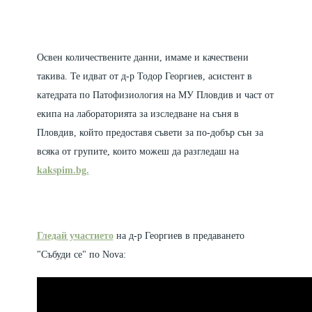
Освен количествените данни, имаме и качествени
такива. Те идват от д-р Тодор Георгиев, асистент в
катедрата по Патофизиология на МУ Пловдив и част от
екипа на лабораторията за изследване на съня в
Пловдив, който предоставя съвети за по-добър сън за
всяка от групите, които можеш да разгледаш на
kakspim.bg.
Гледай участието
на д-р Георгиев в предаването
"Събуди се" по Nova: