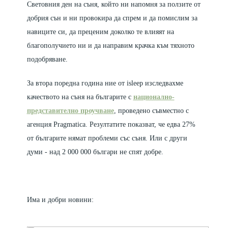
Световния ден на съня, който ни напомня за ползите от
добрия сън и ни провокира да спрем и да помислим за
навиците си, да преценим доколко те влияят на
благополучието ни и да направим крачка към тяхното
подобряване.
За втора поредна година ние от isleep изследвахме
качеството на съня на българите с
национално-
представително проучване
, проведено съвместно с
агенция Pragmatica. Резултатите показват, че едва 27%
от българите нямат проблеми със съня. Или с други
думи - над 2 000 000 българи не спят добре.
Има и добри новини: