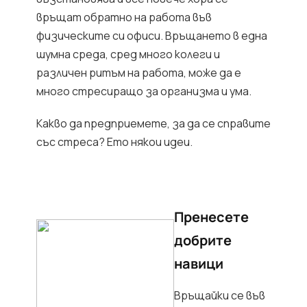
връщат обратно на работа във
физическите си офиси. Връщането в една
шумна среда, сред много колеги и
различен ритъм на работа, може да е
много стресиращо за организма и ума.
Какво да предприемете, за да се справите
със стреса? Ето някои идеи.
Пренесете
добрите
навици
Връщайки се във