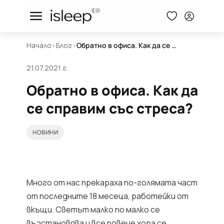
Начало
>
Блог
>
Обратно в офиса. Как да се справим със стреса?
21.07.2021 г.
Обратно в офиса. Как да
се справим със стреса?
НОВИНИ
Много от нас прекараха по-голямата част
от последните 18 месеца, работейки от
вкъщи. Светът малко по малко се
възстановява и все повече хора се