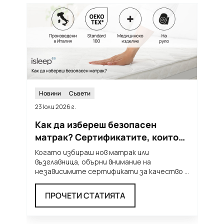
Новини
Съвети
23 юли 2026 г.
12
Как да избереш безопасен
Т
матрак? Сертификатите, които
м
трябва да познаваш
п
Когато избираш нов матрак или
Л
възглавница, обърни внимание на
н
независимите сертификати за качество и
т
безопасност. Те ти дават увереност, че
...
п
ПРОЧЕТИ СТАТИЯТА