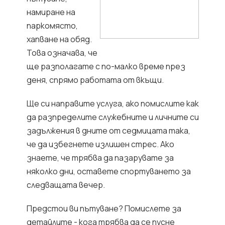
намиране на
паркомясто,
хапване на обяд.
Това означава, че
ще разполагате с по-малко време през
деня, спрямо работата от вкъщи.
Ще си направите услуга, ако помислите как
да разпределите служебните и личните си
задължения в дните от седмицата така,
че да избегнете излишен стрес. Ако
знаете, че трябва да пазарувате за
няколко дни, оставете спортуването за
следващата вечер.
Предстои ви пътуване? Помислете за
детайлите - кога трябва да се пусне