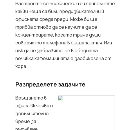
Настройте се психически и си припомнете
какви неща са били предизвикателни в
офисната среда преди. Може би ще
трябва отново да се научите да се
концентрирате, когато трима души
говорят по телефона в същата стая. Или
пък да не забравяте, че в обедната
почивка кафемашината е заобиколена от
хора.
Разпределете задачите
Връщането в
офиса включва и
допълнително
време за
пътуване,