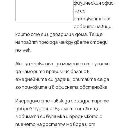
физическия офис,
не се
отказвайте от
добрите навици,
които сте си изградили у дома. Те ще
направят прехода между двете стреди
по-лек.
Ако за първи път до момента сте успели
да намерите правилния баланс в
ежедневните си задачи, опитайте се да
го приложите и в офисната обстановка.
Изградили сте навик да се хидратирате
добре? Чудесно! Вземете от вкъщи
любимата си бутилка и продължете с
пиенето на достатъчно вода и от