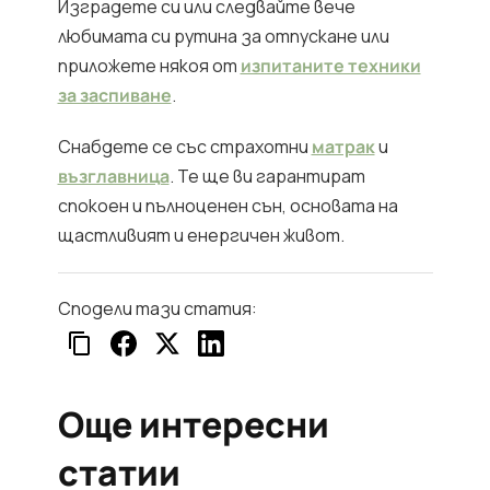
Изградете си или следвайте вече
любимата си рутина за отпускане или
приложете някоя от
изпитаните техники
за заспиване
.
Снабдете се със страхотни
матрак
и
възглавница
. Те ще ви гарантират
спокоен и пълноценен сън, основата на
щастливият и енергичен живот.
Сподели тази статия:
Още интересни
статии