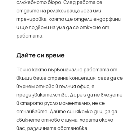
служебното бюро. След работа се
отдайте на релаксираща йога или
тренировка, която ще отдели ендорфини
и ще позволи на ума да се откъсне от
работата.
Дайте си време
Точно както първоначално работата от
вкъщи беше странна концепция, сега да се
върнем отново в пълния офис, е
предизвикателство. Дори и да не влезете
в старото русло моментално, не се
отчайвайте. Дайте си няколко дни, за да
свикнете отново с шума, хората около
вас, различната обстановка.