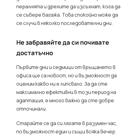
пералнята и дрехите да изсъхнат, кога да
се събере багажа. Това спокойно може да
се случи в няколко последователни дни.
Не забравяйте да си почивате
достатъчно
Първите дни и седмици от връщането в
офиса ще са новост, но и възможност да
оценим какво ни е липсвало. За да сте
максимално ефективни в този период на
адаптация, е много важно да сте добре
отпочинали.
Старайте се да си лягате в разумен час,
по възможност един и същи всяка вечер.