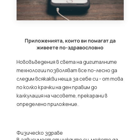
Приложенията, които ви помагат да
живеете по-здравословно
Нововъведения в света на дигиталните
технологии позволяват все по-лесно да
следим всякакви неща за себе си - от това
по колко крачки на ден правим до
калкулация на часовете, прекарани в
определено приложение.
Физическо здраве
В зависимост от нуждите си, можете да