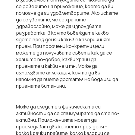
се доверите на приложение, което да ви
помогне да ги удовлетворите. Ако искате
да се уверите, че се храните
здравословно, може да използвате
разработка, в която
въвеждате какво
ядете през деня и какъв е калорийният
прием.
При посочени конкретни цели
можете да получавате съвети как да се
храните по-добре, какви храни да
приемате и какви не и тн. Може да
използвате апликация, която да ви
напомня да пиете достатъчно вода
или да
приемате витамини.
Mоже да следите и физическата си
активност и да се стимулирате да сте по-
активни. Приложенията могат да
проследяват движението през деня -
колко крачки правите, колко калории се