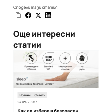
Сподели тази статия:
Още интересни
статии
Новини
Съвети
23 юли 2026 г.
12
Как да избереш безопасен
Т