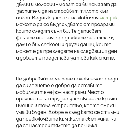
звуци и мелодии
- могат да ви помагат да
заспите и да настройват тялото към
покой. Веднъж заспали на любимия
матрак
,
можете да се възползвате от програми,
които следят съня ви.
Те записват
фазите на съня, продължителността му,
дали е бил спокоен и други данни, които
можете да прегледате на следващия ден
и добиете представа за това как спите.
Не забравяйте, че поне половин час преди
да си легнете е добре да оставите
мобилния телефон настрани. Често
причините за трудно заспиване се крият
именно в това устройство, което държи
ума ви буден. Добре е след като се стъмни
да превключвате към жълта светлина, за
да се настрои тялото за почивка.