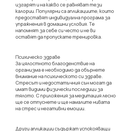
изгарят
и на какво се равняват тези
калории. Популярни са апликациите, които
предоставят
индивидуална програма за
упражнения в домашни условия
. Те
напомнят за себе си често и не ви
оставят да пропускате тренировка.
Психическо здраве
За цялостното благоденствие на
организма е необходимо да обърнете
внимание на психическото си здраве.
Стресът и недостатъчния сън могат да
имат видими физически последици за
тялото. С приложения за медитация лесно
ще се отпуснете и ще намалите нивата
на стрес и негативни емоции.
Други апликации съдържат
успокояващи