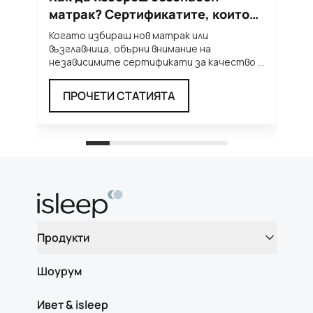
матрак? Сертификатите, които
м
трябва да познаваш
п
Когато избираш нов матрак или
Л
възглавница, обърни внимание на
н
независимите сертификати за качество и
т
безопасност. Те ти дават увереност, че
...
п
ПРОЧЕТИ СТАТИЯТА
Продукти
Шоурум
Ивет & isleep