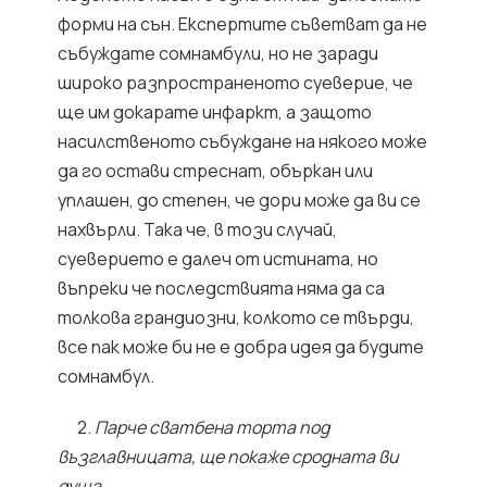
форми на сън. Експертите съветват да не
събуждате сомнамбули, но не заради
широко разпространеното суеверие, че
ще им докарате инфаркт, а защото
насилственото събуждане на някого може
да го остави стреснат, объркан или
уплашен, до степен, че дори може да ви се
нахвърли. Така че, в този случай,
суеверието е далеч от истината, но
въпреки че последствията няма да са
толкова грандиозни, колкото се твърди,
все пак може би не е добра идея да будите
сомнамбул.
2.
Парче сватбена торта под
възглавницата, ще покаже сродната ви
душа