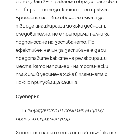
използват въображаеми образи, заспиват
по-бързо от тези, които не го правят.
Броенето на овце обаче се смята за
твърде ангажираща мозъка дейност,
следователно, не е препоръчителна за
подпомагане на заспиването. По-
ефективен начин за заспиване е да си
представите как сте на релаксиращи
места, като например - на тропически
плаж или в уединена хижа в планината с
нежно припукваща камина.
Суеверия
1.
Събуждането на сомнамбул ще му
причини сърдечен удар
Ходенето насън е една от най-дълбоките