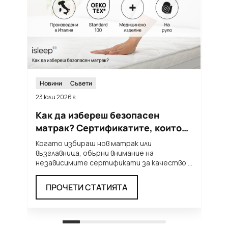
Новини
Съвети
23 юли 2026 г.
12
Как да избереш безопасен
Т
матрак? Сертификатите, които
м
трябва да познаваш
п
Когато избираш нов матрак или
Л
възглавница, обърни внимание на
н
независимите сертификати за качество и
т
безопасност. Те ти дават увереност, че
...
п
ПРОЧЕТИ СТАТИЯТА