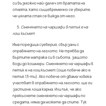
си възможно най-далеч от вратата на
стаята, като същевременно се уверите,
че цялата стая се вижда от него.
5.
Сменянето на чаршафи в петък е на
лош късмет
Има поредица суеверия, свързани с
оправянето на леглото. Не трябва да
въртите матрака си в събота, защото
води до кошмари. Сменянето на чаршафи в
петък е на лош късмет (още повече ако е
петък 13-ти). Ако повече от двама човека
участват в оправянето на леглото, ще ги
застигне лоша карма. Или пък, че ако
прекъснете сменянето на чаршафи по
средата, няма да можете да спите. Тук