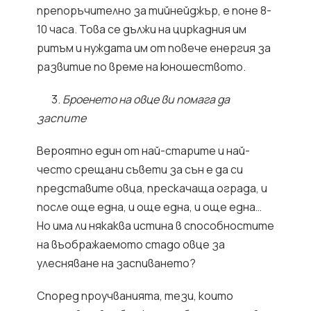
препоръчително за тийнейджър, е поне 8-
10 часа. Това се дължи на циркадния им
ритъм и нуждата им от повече енергия за
развитие по време на юношеството.
3.
Броенето на овце ви помага да
заспите
Вероятно един от най-старите и най-
често срещани съвети за сън е да си
представите овца, прескачаща ограда, и
после още една, и още една, и още една…
Но има ли някаква истина в способностите
на въображаемото стадо овце за
улесняване на заспиването?
Според проучванията, тези, които