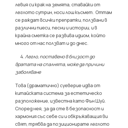
левия си крак на земята, ставайки от
леглото сутрин, носи лош късмет. Оттам
се раждат всички препратки, ползвани в
различни пиеси, песни и истории, и в
крайна сметка се развива идиом, който
много от нас ползват и до днес.
4.
Легло, поставено в близост до
вратата на спалнята, може да причини
заболяване
Това (драматично) суеверие идва от
китайската система за естетическо
разположение, известна като Фън Шуй.
Според нея, за да сте в безопасност и
хармония със себе си и обкръжаващия ви
свят, трябва да позиционирате леглото