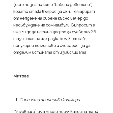
(още познати като “бабини деветини”),
когато става въпрос за сън. Те варират
от неядене на сирене късно вечер до
несъбуждане на сомнамбули. Въпросът е
има ли доза истина зад тези суеверия? В
тази статия ще разкажем 8 от най-
популярните митове и суеверия, за да
отделим истината от измислицата.
Митове
Сиренето причинява кошмари
(Учудващо) има много проучвания на тази