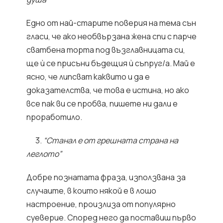
Едно от най-старите поверия на тема сън
гласи, че ако необвързана жена спи с парче
сватбена торта под възглавницата си,
ще ѝ се присъни бъдещия ѝ съпруг/а. Май е
ясно, че липсват каквито и да е
доказателства, че това е истина, но ако
все пак ви се пробва, пишете ни дали е
проработило.
3.
“Станал е от грешната страна на
леглото”
Добре познатата фраза, използвана за
случаите, в които някой е в лошо
настроение, произлиза от популярно
суеверие. Според него да поставиш първо