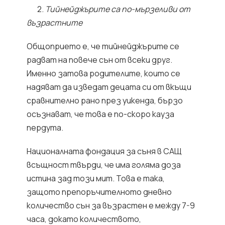
2.
Тийнейджърите са по-мързеливи от
възрастните
Общоприето е, че тийнейджърите се
радват на повече сън от всеки друг.
Именно затова родителите, които се
надяват да изведат децата си от вкъщи
сравнително рано през уикенда, бързо
осъзнават, че това е по-скоро кауза
пердута.
Националната фондация за съня в САЩ
всъщност твърди, че има голяма доза
истина зад този мит. Това е така,
защото препоръчителното дневно
количество сън за възрастен е между 7-9
часа, докато количеството,