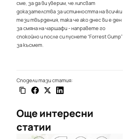
сме, за да ви уверим, че липсват
доказателства за истинността на всички
тези твърдения, така че ако днес ви е ден
за смяна на чаршафи - направете го
спокойно и после си пуснете “Forrest Gump”
за късмет.
Сподели тази статия:
Още интересни
статии