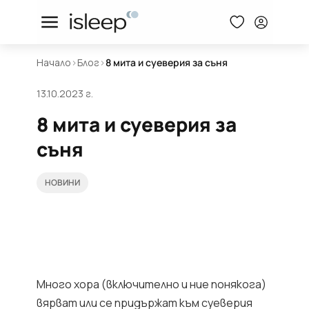
Начало
>
Блог
>
8 мита и суеверия за съня
13.10.2023 г.
8 мита и суеверия за
съня
НОВИНИ
Много хора (включително и ние понякога)
вярват или се придържат към суеверия