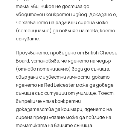
тема, уви, никое не достига до
убедителен конкретен извод. Доказано е,
че хапването на различни сирена може
(потенциално) да повлияе на това, което
сънувате.
Проучването, проведено от British Cheese
Board, установява, че яденето на чедър
(отново потенциално) води до сънища,
свързани с известни личности, докато
яденето на Red Leicester може да доведе
сънища със ситуации от училище. Тоест,
въпреки че няма конкретни
доказателства за кошмари, яденето на
сирена преди лягане може да повлияе на
тематиката на вашите сънища.