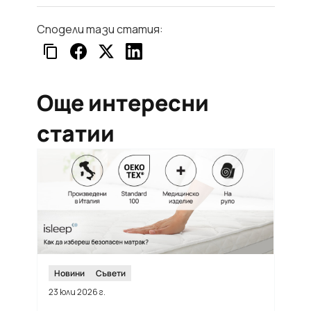
Сподели тази статия:
Още интересни
статии
Новини
Съвети
23 юли 2026 г.
12