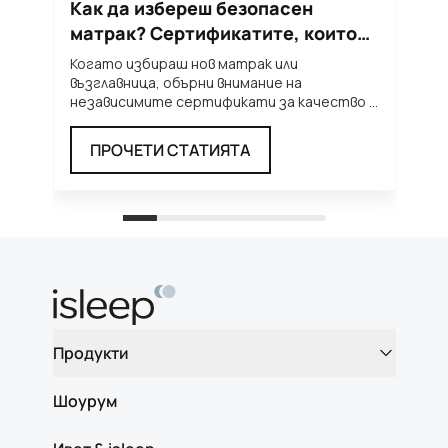
Как да избереш безопасен
Т
матрак? Сертификатите, които
м
трябва да познаваш
п
Когато избираш нов матрак или
Л
възглавница, обърни внимание на
н
независимите сертификати за качество и
т
безопасност. Те ти дават увереност, че
...
п
ПРОЧЕТИ СТАТИЯТА
Продукти
Шоурум