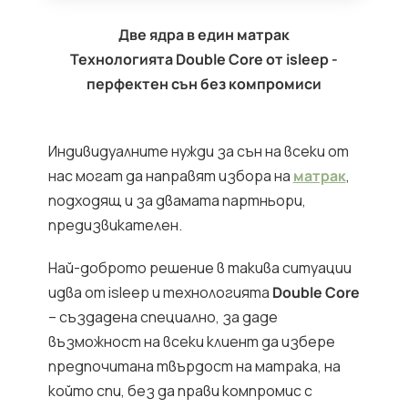
Две ядра в един матрак
Технологията Double Core от isleep -
перфектен сън без компромиси
Индивидуалните нужди за сън на всеки от
нас могат да направят избора на
матрак
,
подходящ и за двамата партньори,
предизвикателен.
Най-доброто решение в такива ситуации
идва от isleep и технологията
Double Core
– създадена специално, за даде
възможност на всеки клиент да избере
предпочитана твърдост на матрака, на
който спи, без да прави компромис с