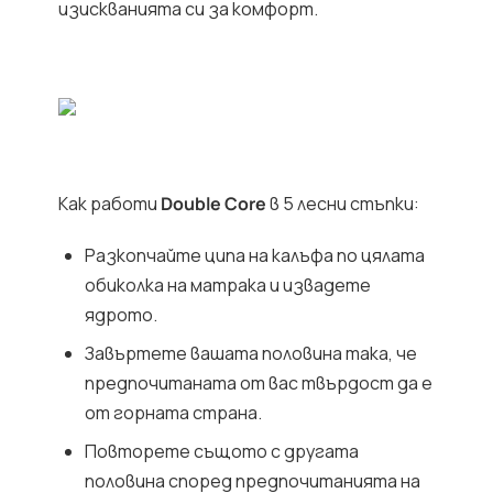
изискванията си за комфорт.
Как работи
Double Core
в 5 лесни стъпки:
Разкопчайте ципа на калъфа по цялата
обиколка на матрака и извадете
ядрото.
Завъртете вашата половина така, че
предпочитаната от вас твърдост да е
от горната страна.
Повторете същото с другата
половина според предпочитанията на