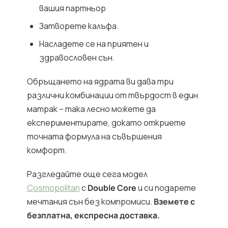
вашия партньор
Затворете калъфа.
Насладете се на приятен и
здравословен сън.
Обръщането на ядрата ви дава три
различни комбинации от твърдост в един
матрак – така лесно можете да
експериментирате, докато откриете
точната формула на съвършения
комфорт.
Разгледайте още сега модел
Cosmopolitan
с
Double Core
и си подарете
мечтания сън без компромиси.
Вземете с
безплатна, експресна доставка.