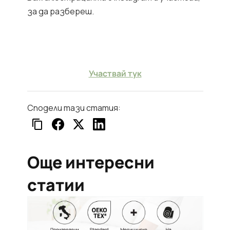
за да разбереш.
Участвай тук
Сподели тази статия:
Още интересни
статии