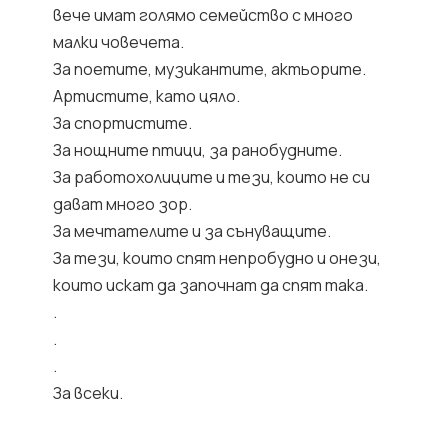
вече имат голямо семейство с много
малки човечета.
За поетите, музикантите, актьорите.
Артистите, като цяло.
За спортистите.
За нощните птици, за ранобудните.
За работохолиците и тези, които не си
дават много зор.
За мечтателите и за сънуващите.
За тези, които спят непробудно и онези,
които искат да започнат да спят така.
.
.
.
За всеки.