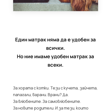
Един матрак няма да е удобен за
всички.
Но ние имаме удобен матрак за
всеки.
За хората с котки. Тези с кучета, зайчета,
папагали, варани. Врани? Да.
За влюбените. За самовлюбените.
За новите родители. И за тези, които