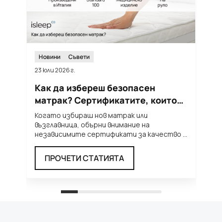
Новини
Съвети
23 юли 2026 г.
12
Как да избереш безопасен
Т
матрак? Сертификатите, които
м
трябва да познаваш
п
Когато избираш нов матрак или
Л
възглавница, обърни внимание на
н
независимите сертификати за качество и
т
безопасност. Те ти дават увереност, че
...
п
ПРОЧЕТИ СТАТИЯТА