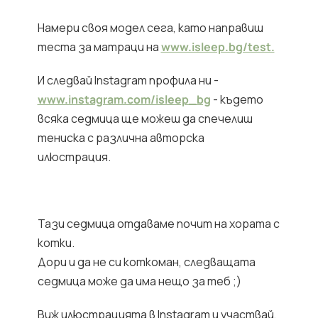
Намери своя модел сега, като направиш
теста за матраци на
www.isleep.bg/test.
И следвай Instagram профила ни -
www.instagram.com/isleep_bg
- където
всяка седмица ще можеш да спечелиш
тениска с различна авторска
илюстрация.
Тази седмица отдаваме почит на хората с
котки.
Дори и да не си коткоман, следващата
седмица може да има нещо за теб ;)
Виж илюстрацията в Instagram и участвай,