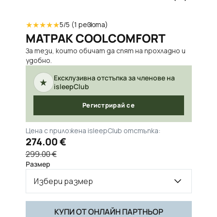
★
★
★
★
★
5
/5 (
1
ревюта)
МАТРАК COOLCOMFORT
За тези, които обичат да спят на прохладно и
удобно.
Ексклузивна отстъпка за членове на
★
isleepClub
Регистрирай се
Цена с приложена isleepClub отстъпка:
274.00 €
299.00 €
Размер
Избери размер
КУПИ ОТ ОНЛАЙН ПАРТНЬОР