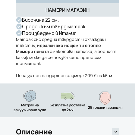
НАМЕРИ МАГАЗИН
Височина 22 см.
Среден към твърд матрак
Произведено в Италия
Матрак със средна твърдост и охлаждащ
текстил,
идеален ако нощем ти е топло
.
Мемори пяната
омекотява натиска, а горният
калъф може да се ползва като преносим
топматрак.
Цена за нестандартен размер: 209 € на кв. м
Матрак на
Безплатна доставка
25 години гаранция
вакуумирано руло
до 24 ч
Описание