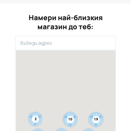
Намери най-близкия
магазин до теб:
2
10
19