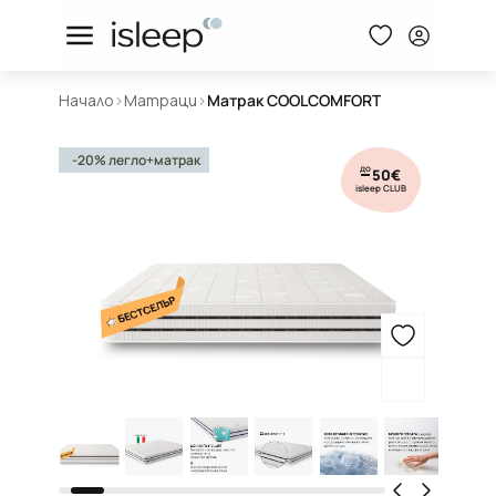
Начало
>
Матраци
>
Матрак COOLCOMFORT
-20% легло+матрак
до
50€
isleep CLUB