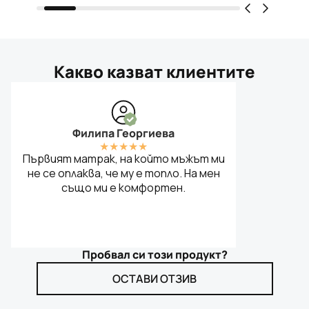
Какво казват клиентите
Филипа Георгиева
★
★
★
★
★
Първият матрак, на който мъжът ми
не се оплаква, че му е топло. На мен
също ми е комфортен.
Пробвал си този продукт?
ОСТАВИ ОТЗИВ