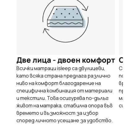
Две лица - двоен комфорт
OEKO
Всички матраци isleep са двулицеви,
Сертиф
като всяка страна предлага различно
потвърж
ниво на комфорт благодарение на
вредни 
специфична комбинация от материали
природа
и текстили. Това осигурява по-дълъг
матрак 
живот на матрака, стабилна опора във
си, така
времето и възможност за избор
според личното усещане за удобство.