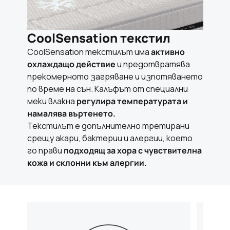
CoolSensation текстил
CoolSensation текстилът има
активно
охлаждащо действие
и предотвратява
прекомерното загряване и изпотяването
по време на сън. Калъфът от специални
меки влакна
регулира температурата и
намалява въртенето.
Текстилът е допълнително третирани
срещу акари, бактерии и алергии, което
го прави
подходящ за хора с чувствителна
кожа и склонни към алергии.