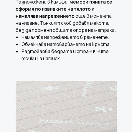
Разположена в калъфа,
мемори пяната се
оформя по извивките на тялото и
намалява напрежението
още в момента
на лягане. Тънкият слой добавя мекота,
без да променя общата опора на матрака.
Намалява напрежението в раменете.
Облекчава натоварването на кръста.
Разтоварва бедрата и страничните
точки на натиск.