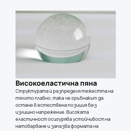
Високоеластична пяна
Структурата ѝ разпределя тежестта на
тялото плавно, така че гръбнакът да
остане в естествена позиция без
излишно напрежение. Високата
еластичност осигурява устойчивост на
натоварване и запазва формата на