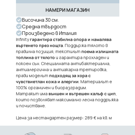
НАМЕРИ МАГАЗИН
Височина 30 см.
Средна твърдост
Произведено в Италия
Infinity
гарантира стабилна опора и намалява
въртенето през нощта
. Поддържа тялото в
правилна позиция, текстилът
поема излишната
топлина от тялото
и гарантира прохладен и
покоен сън. Специалната антибактериална,
антиалергична и антиакарна третировка,
прави моделът
подходящ за хора с
чувствиетлан кожа и алергии
. Материалът е
100% органичен и биоразградим.
Матракът има
външен и вътрешен калъф с цип
,
които позволяват максимално лесна поддръжка
и почистване.
Цена за нестандартен размер: 289 € на кв. м