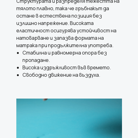
Структурата ѝ разпределя тежестта на
тялото плавно, така че гръбнакът да
остане в естествена позиция без
излишно напрежение. Високата
еластичност осигурява устойчивост на
натоварване и запазва формата на
матрака при продължителна употреба.
Стабилна и равномерна опора без
пропадане.
Висока издръжливост във времето.
Свободно движение на въздуха.