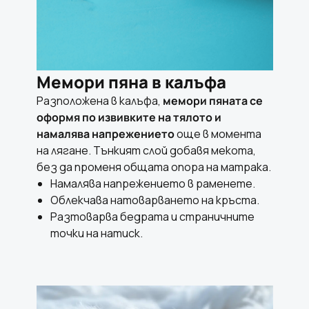
Мемори пяна в калъфа
Разположена в калъфа,
мемори пяната се
оформя по извивките на тялото и
намалява напрежението
още в момента
на лягане. Тънкият слой добавя мекота,
без да променя общата опора на матрака.
Намалява напрежението в раменете.
Облекчава натоварването на кръста.
Разтоварва бедрата и страничните
точки на натиск.