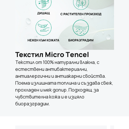
Текстил Micro Тencel
Текстил от 100% натурални влакна, с
естествени антибактериални,
антиалергични и антиакарни свойства.
Поема излишната топлина и създава свеж,
прохладен и мек допир. Подходящ за
чувствителна кожа и е изцяло
биоразградим.