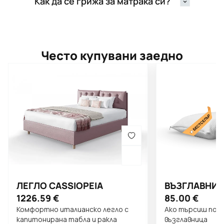
Как да се грижа за матрака си?
Често купувани заедно
ЛЕГЛО CASSIOPEIA
ВЪЗГЛАВНИЦ
1226.59
€
85.00
€
Комфортно италианско легло с
Ако търсиш по-в
капитонирана табла и ракла
възглавница