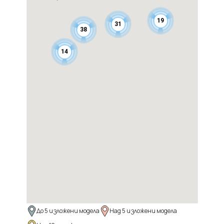
19
31
38
14
До 5 изложени модела
Над 5 изложени модела