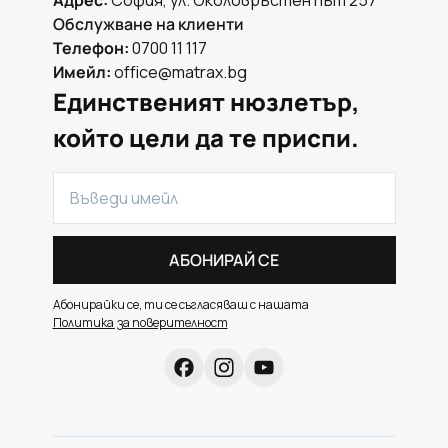
Адрес:
София, ул. Околовръстен път 257
Обслужване на клиенти
Телефон:
0700 11 117
Имейл:
office@matrax.bg
Единственият нюзлетър,
който цели да те приспи.
АБОНИРАЙ СЕ
Абонирайки се, ти се съгласяваш с нашата
Политика за поверителност