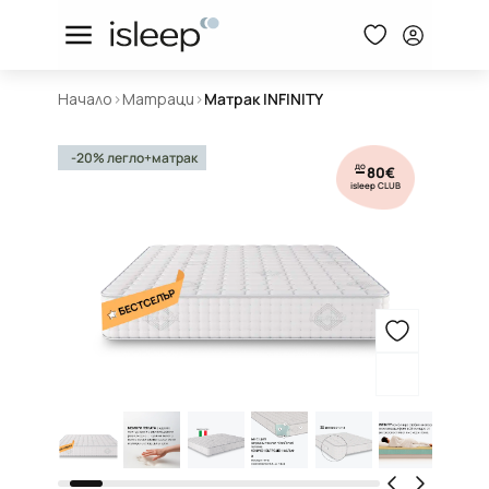
Начало
>
Матраци
>
Матрак INFINITY
-20% легло+матрак
до
80€
isleep CLUB