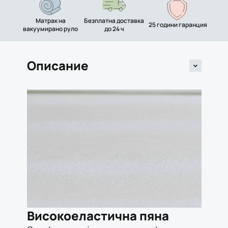
Матрак на
Безплатна доставка
25 години гаранция
вакуумирано руло
до 24 ч
Описание
Високоеластична пяна