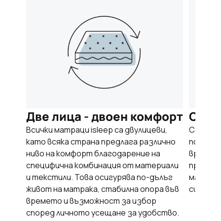
Две лица - двоен комфорт
OEKO
Всички матраци isleep са двулицеви,
Сертиф
като всяка страна предлага различно
потвърж
ниво на комфорт благодарение на
вредни 
специфична комбинация от материали
природа
и текстили. Това осигурява по-дълъг
матрак 
живот на матрака, стабилна опора във
си, така
времето и възможност за избор
според личното усещане за удобство.