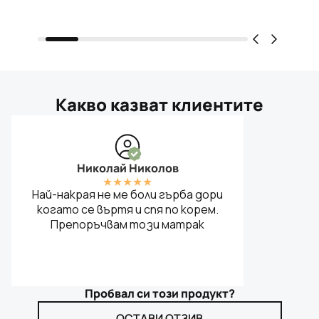
Какво казват клиентите
Николай Николов
★
★
★
★
★
Най-накрая не ме боли гърба дори
когато се въртя и спя по корем.
Препоръчвам този матрак
Пробвал си този продукт?
ОСТАВИ ОТЗИВ