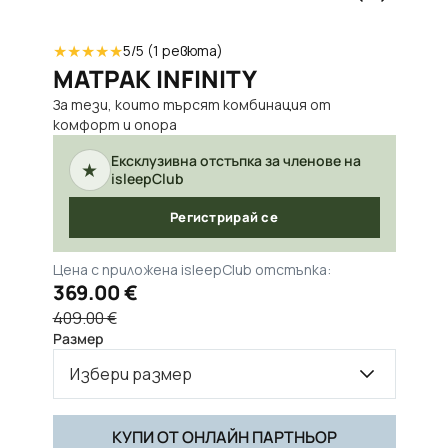
★
★
★
★
★
5
/5 (
1
ревюта)
МАТРАК INFINITY
За тези, които търсят комбинация от
комфорт и опора
Ексклузивна отстъпка за членове на
★
isleepClub
Регистрирай се
Цена с приложена isleepClub отстъпка:
369.00 €
409.00 €
Размер
Избери размер
КУПИ ОТ ОНЛАЙН ПАРТНЬОР