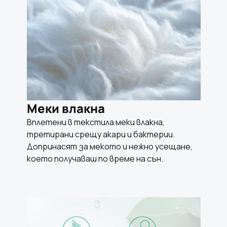
Меки влакна
Вплетени в текстила меки влакна,
третирани срещу акари и бактерии.
Допринасят за мекото и нежно усещане,
което получаваш по време на сън.