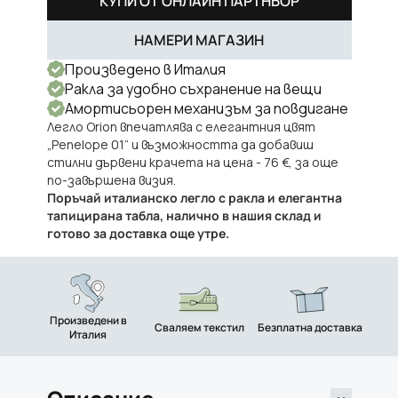
КУПИ ОТ ОНЛАЙН ПАРТНЬОР
НАМЕРИ МАГАЗИН
Произведено в Италия
Ракла за удобно съхранение на вещи
Амортисьорен механизъм за повдигане
Легло Orion впечатлява с елегантния цвят
„Penelope 01“ и възможността да добавиш
стилни дървени крачета на цена - 76 €, за още
по-завършена визия.
Поръчай италианско легло с ракла и елегантна
тапицирана табла, налично в нашия склад и
готово за доставка още утре.
Произведени в
Сваляем текстил
Безплатна доставка
Италия