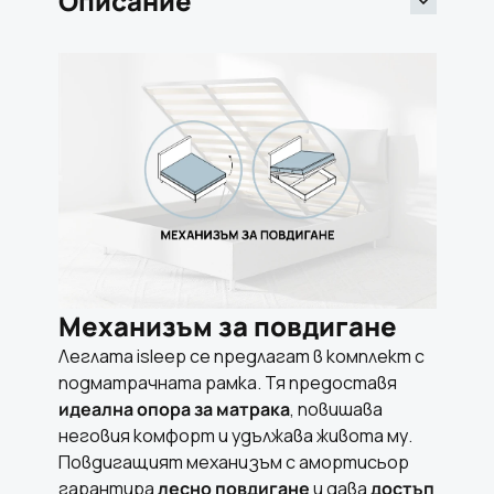
Описание
Механизъм за повдигане
Леглата isleep се предлагат в комплект с
подматрачната рамка. Тя предоставя
идеална опора за матрака
, повишава
неговия комфорт и удължава живота му.
Повдигащият механизъм с амортисьор
гарантира
лесно повдигане
и дава
достъп