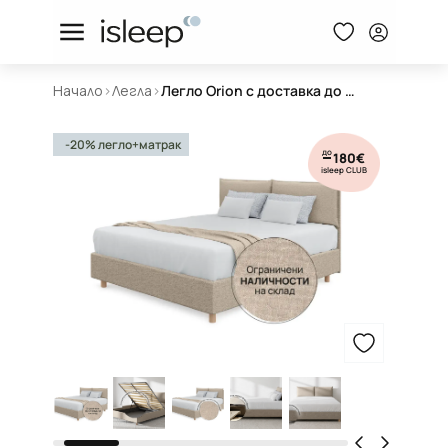
Начало
>
Легла
>
Легло Orion с доставка до 24 часа
-20% легло+матрак
до
180€
isleep CLUB