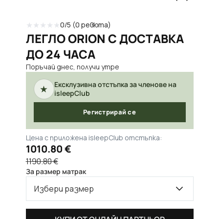
★
★
★
★
★
0
/5 (
0
ревюта)
ЛЕГЛО ORION С ДОСТАВКА
ДО 24 ЧАСА
Поръчай днес, получи утре
Ексклузивна отстъпка за членове на
★
isleepClub
Регистрирай се
Цена с приложена isleepClub отстъпка:
1010.80 €
1190.80 €
За размер матрак
Избери размер