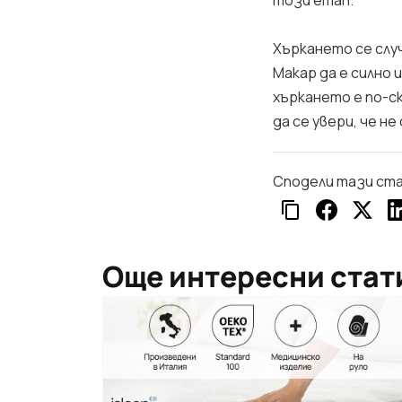
този етап.“
Хъркането се слу
Макар да е силно 
хъркането е по-с
да се увери, че не
Сподели тази ст
Още интересни стат