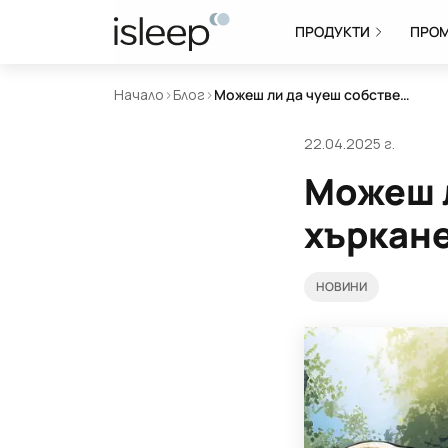
ПРОДУКТИ
ПРО
Начало
>
Блог
>
Можеш ли да чуеш собственото си хъркане?
22.04.2025 г.
Можеш л
хъркан
НОВИНИ