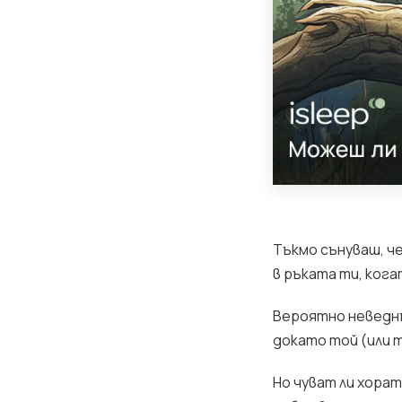
Тъкмо сънуваш, че
в ръката ти, ког
Вероятно неведнъ
докато той (или 
Но чуват ли хора