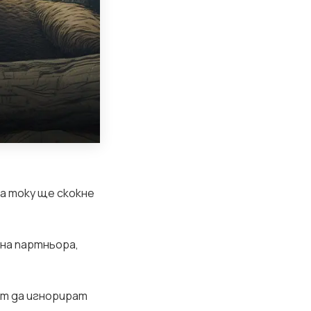
ка току ще скокне
 на партньора,
ст да игнорират