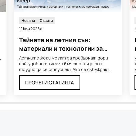
Новини
Съвети
12 юли 2026 г.
Тайната на летния сън:
материали и технологии за
прохладни нощи
,
Летните жеги могат да превърнат дори
най-удобното легло в място, където е
трудно да се отпуснеш. Ако се събуждаш
потен, въртиш се често или
...
ПРОЧЕТИ СТАТИЯТА