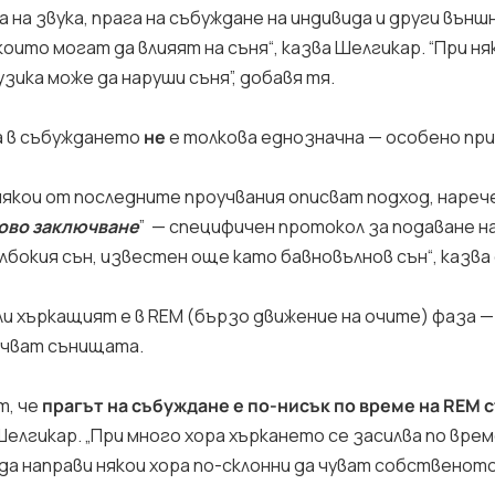
а на звука, прага на събуждане на индивида и други външ
ито могат да влияят на съня“, казва Шелгикар. “При ня
зика може да наруши съня”, добавя тя.
а в събуждането
не
е толкова еднозначна — особено пр
някои от последните проучвания описват подход, нарече
ово заключване
” — специфичен протокол за подаване на
лбокия сън, известен още като бавновълнов сън“, казва
ли хъркащият е в REM (бързо движение на очите) фаза 
учват сънищата.
т, че
прагът на събуждане е по-нисък по време на REM с
 Шелгикар. „При много хора хъркането се засилва по врем
да направи някои хора по-склонни да чуват собственото