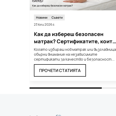
Новини
Съвети
23 юли 2026 г.
Как да избереш безопасен
матрак? Сертификатите, които
трябва да познаваш
Когато избираш нов матрак или възглавница
обърни внимание на независимите
сертификати за качество и безопасност.
Те ти дават увереност, че
...
ПРОЧЕТИ СТАТИЯТА