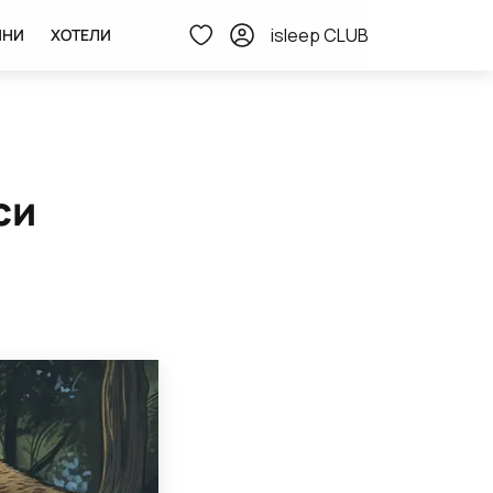
isleep CLUB
ИНИ
ХОТЕЛИ
си