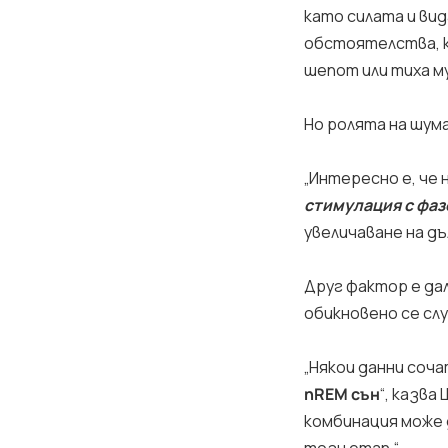
като силата и вид
обстоятелства, ко
шепот или тиха му
Но ролята на шум
„Интересно е, че 
стимулация с фаз
увеличаване на дъ
Друг фактор е да
обикновено се сл
„Някои данни соча
nREM сън
“, казва
комбинация може 