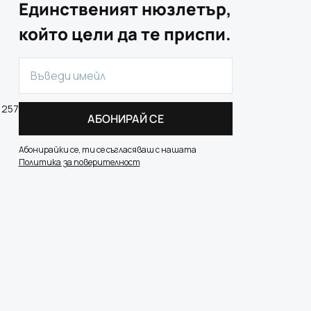
Единственият нюзлетър,
който цели да те приспи.
 257
АБОНИРАЙ СЕ
Абонирайки се, ти се съгласяваш с нашата
Политика за поверителност