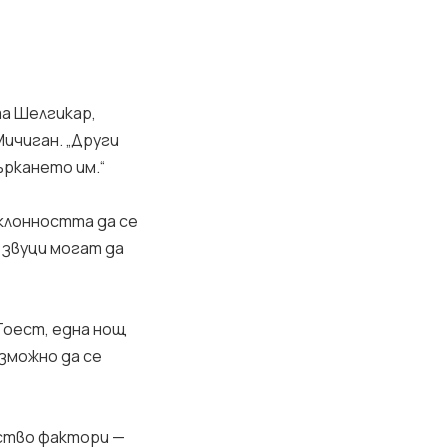
та Шелгикар,
Мичиган. „Други
ъркането им.“
клонността да се
 звуци могат да
Тоест, една нощ
зможно да се
ество фактори —