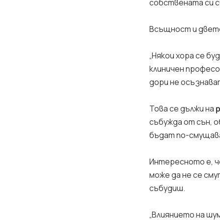
собствената си с
Всъщност и двете
„Някои хора се бу
клиничен професор
дори не осъзнава
Това се дължи на
р
събужда от сън, 
бъдат по-смущав
Интересното е, 
може да не се см
събудиш.
„Влиянието на шу