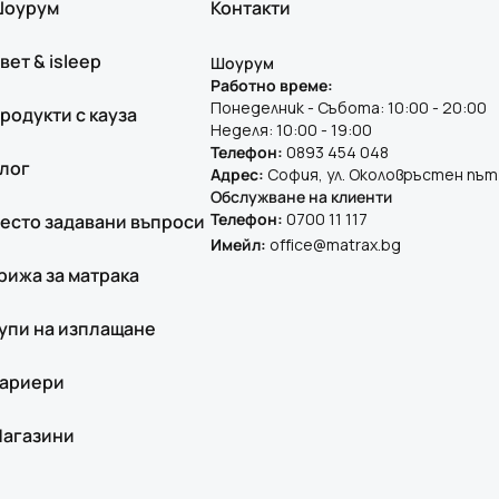
оурум
Контакти
вет & isleep
Шоурум
Работно време:
Понеделник - Събота: 10:00 - 20:00
родукти с кауза
Неделя: 10:00 - 19:00
Телефон:
0893 454 048
лог
Адрес:
София, ул. Околовръстен път
Обслужване на клиенти
Телефон:
0700 11 117
есто задавани въпроси
Имейл:
office@matrax.bg
рижа за матрака
упи на изплащане
ариери
агазини