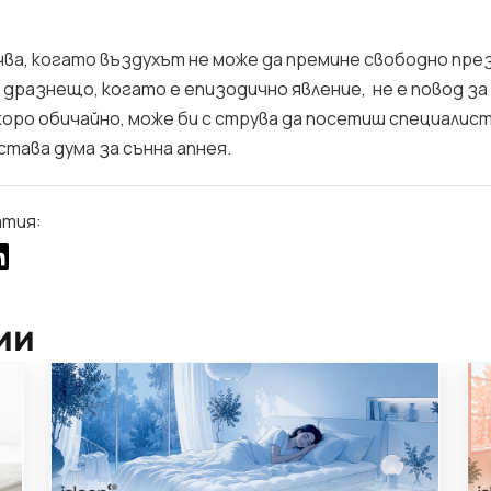
чва, когато въздухът не може да премине свободно през
и дразнещо, когато е епизодичнo явление, не е повод за
коро обичайно, може би с струва да посетиш специалис
 става дума за сънна апнея.
атия:
ии