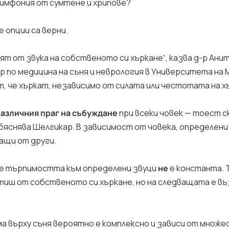
имфония от сумтене и хрипове?
 опции са верни.
дят от звука на собственото си хъркане“, казва д-р Ани
 по медицина на съня и неврология в Университета на 
т, че хъркат, независимо от силата или честотата на х
азличния праг на събуждане
при всеки човек — тоест с
обяснява Шелгикар. В зависимост от човека, определени
ащи от други.
че търпимостта към определени звуци
не
е константа. 
утиш от собственото си хъркане, но на следващата е въ
ма върху съня вероятно е комплексно и зависи от множ