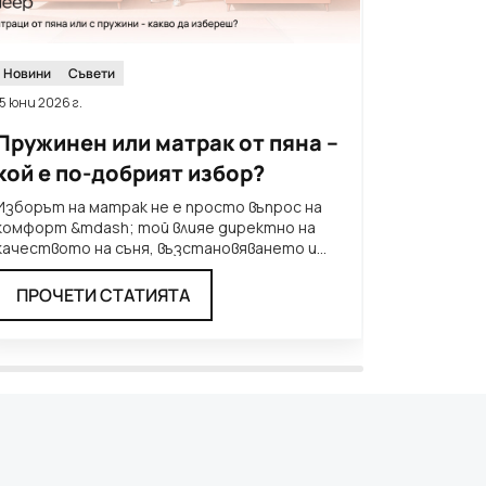
Новини
Съвети
Новини
15 юни 2026 г.
8 юни 2026 г
Пружинен или матрак от пяна –
Кога н
кой е по-добрият избор?
смениш
Изборът на матрак не е просто въпрос на
Често ще 
комфорт &mdash; той влияе директно на
сменя на в
качеството на съня, възстановяването и
това важи 
начина, по който се чув
...
нискокаче
ПРОЧЕТИ СТАТИЯТА
ПРОЧЕ