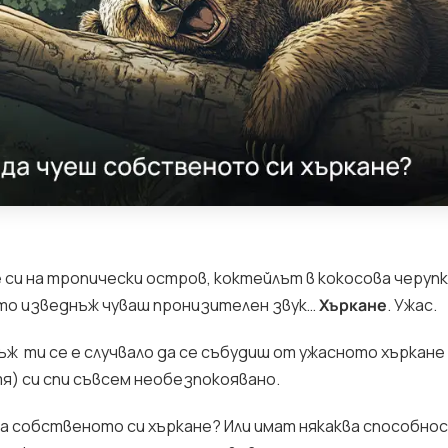
 си на тропически остров, коктейлът в кокосова черуп
ато изведнъж чуваш пронизителен звук…
Хъркане
. Ужас.
ж ти се е случвало да се събудиш от ужасното хъркане
тя) си спи съвсем необезпокоявано.
та собственото си хъркане? Или имат някаква способно