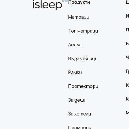
Продукти
Ш
И
Матраци
П
Топ матраци
Б
Легла
Ч
Възглавници
Г
Рамки
К
Протектори
К
За деца
М
За хотели
Промоции