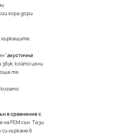
ни
кои хора дори
и хъркащите.
н ”
акустична
 звук, който цели
 още тя.
— когато
ън в сравнение с
е на РЕМ сън. Тази
 си хъркане в