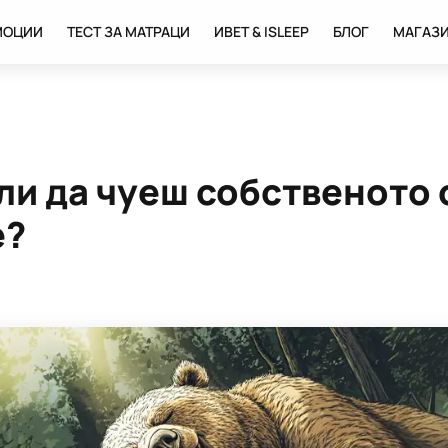
МОЦИИ
ТЕСТ ЗА МАТРАЦИ
ИВЕТ & ISLEEP
БЛОГ
МАГАЗ
и да чуеш собственото 
е?