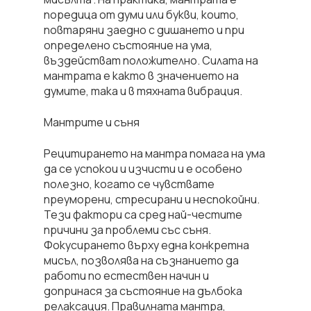
поредица от думи или букви, които,
повтаряни заедно с дишането и при
определено състояние на ума,
въздействат положително. Силата на
мантрата е както в значението на
думите, така и в тяхната вибрация.
Мантрите и съня
Рецитирането на мантра помага на ума
да се успокои и изчисти и е особено
полезно, когато се чувствате
преуморени, стресирани и неспокойни.
Тези фактори са сред най-честите
причини за проблеми със съня.
Фокусирането върху една конкретна
мисъл, позволява на съзнанието да
работи по естествен начин и
допринася за състояние на дълбока
релаксация. Правилната мантра,