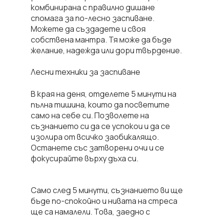
комбинирана с правилно дишане
спомага за по-лесно заспиване.
Можете да създадете и своя
собствена мантра. Тя може да бъде
желание, надежда или дори твърдение.
Лесни техники за заспиване
В края на деня, отделете 5 минути на
пълна тишина, които да посветите
само на себе си. Позволете на
съзнанието си да се успокои и да се
изолира от всичко заобикалящо.
Останете със затворени очи и се
фокусирайте върху дъха си.
Само след 5 минути, съзнанието ви ще
бъде по-спокойно и нивата на стреса
ще са намалели. Това, заедно с