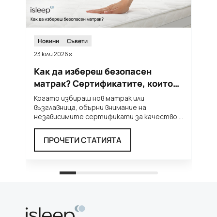
Новини
Съвети
23 юли 2026 г.
12
Как да избереш безопасен
Т
матрак? Сертификатите, които
м
трябва да познаваш
п
Когато избираш нов матрак или
Л
възглавница, обърни внимание на
н
независимите сертификати за качество и
т
безопасност. Те ти дават увереност, че
...
п
ПРОЧЕТИ СТАТИЯТА