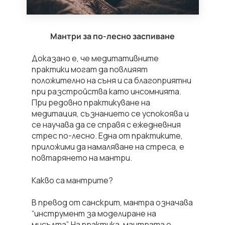
Мантри за по-лесно заспиване
Доказано е, че медитативните
практики могат да повлияят
положително на съня и са благоприятни
при разстройства като инсомнията.
При редовно практикуване на
медитация, съзнанието се успокоява и
се научава да се справя с ежедневния
стрес по-лесно. Една от практиките,
приложими да намаляване на стреса, е
повтарянето на мантри.
Какво са мантрите?
В превод от санскрит, мантра означава
“инструмент за моделиране на
мисълта”. На практика, мантрата е