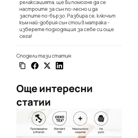
релаксацията, ще ви помогне да се
настроите за сън по-лесно и да
заспите по-бързо. Разбира се, ключът
към най-добрия сън стои в
матрака
-
изберете подходящия за себе си още
сега!
Сподели тази статия:
Още интересни
статии