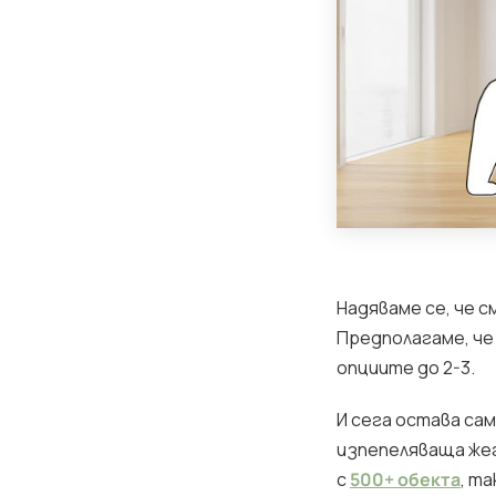
Надяваме се, че с
Предполагаме, че 
опциите до 2-3.
И сега остава сам
изпепеляваща жега
с
500+ обекта
, т