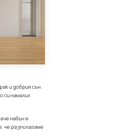
ак и добрия сън.
о си намалил
аче навън е
е, че разполагаме