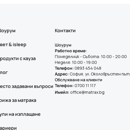
оурум
Контакти
вет & isleep
Шоурум
Работно време:
Понеделник - Събота: 10:00 - 20:00
родукти с кауза
Неделя: 10:00 - 19:00
Телефон:
0893 454 048
лог
Адрес:
София, ул. Околовръстен път
Обслужване на клиенти
Телефон:
0700 11 117
есто задавани въпроси
Имейл:
office@matrax.bg
рижа за матрака
упи на изплащане
ариери