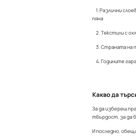
1. Различни слоев
пяна
2. Текстили с о
3. Страната на 
4. Годините гар
Какво да тър
За да избереш пр
твърдост, за да 
И последно, обещ