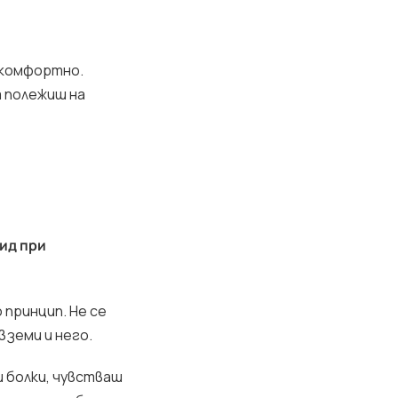
е комфортно.
а полежиш на
ид при
 принцип. Не се
вземи и него.
 болки, чувстваш