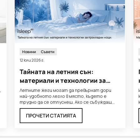
Новини
Съвети
12 юли 2026 г.
Тайната на летния сън:
материали и технологии за
прохладни нощи
,
Летните жеги могат да превърнат дори
най-удобното легло в място, където е
трудно да се отпуснеш. Ако се събуждаш
потен, въртиш се често или
...
ПРОЧЕТИ СТАТИЯТА