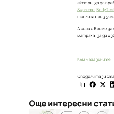
екстри, за да пр
Supreme
,
BodyRes
топлина през зим
А сега е време д
матрака, за да из
Към магазините
Сподели тази ст
Още интересни стат