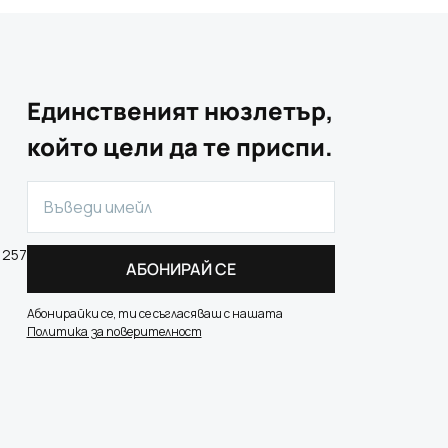
Единственият нюзлетър,
който цели да те приспи.
 257
АБОНИРАЙ СЕ
Абонирайки се, ти се съгласяваш с нашата
Политика за поверителност