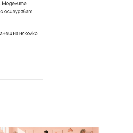
о. Моделите
то осигуряват
егнеш на няколко