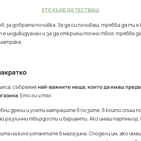
EТО КЪДЕ ДА ТЕСТВАШ
 за добрата почивка. За да си почиваш, трябва да ти 
е индивидуален и за да откриеш точно твоя, трябва д
 матрака.
накратко
оцеса, събрахме
най-важните неща, които да имаш предв
агазина
. Ето ги и тях:
бни дрехи и усети матраците в позите, в които спиш по
ай различни твърдости и варианти. Ако имаш партньор, 
та на консултантите в магазина. Сподели им, ако имаш