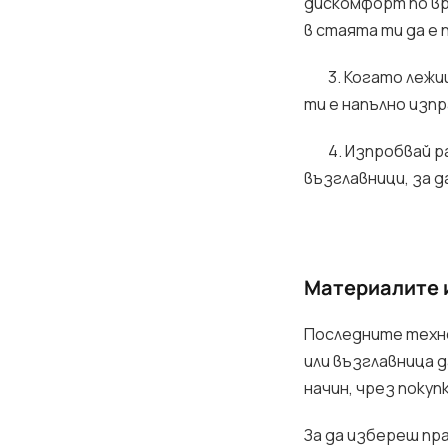
дискомфорт по вр
в стаята ти да е 
3. Когато лежиш 
ти е напълно изпр
4. Изпробвай раз
възглавници, за 
Материалите 
Последните техно
или възглавница 
начин, чрез покуп
За да избереш пр