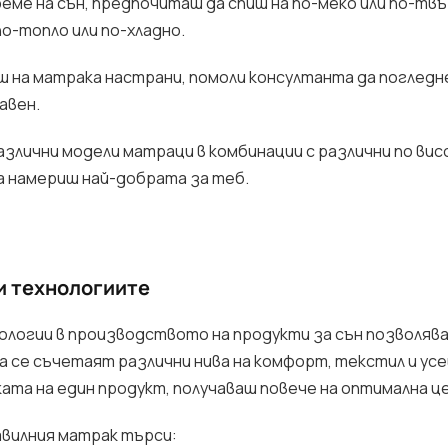
еме на сън, предпочиташ да спиш на по-меко или по-твъ
по-топло или по-хладно.
на матрака настрани, помоли консултанта да погледн
авен.
лични модели матраци в комбинации с различни по вис
да намериш най-добрата за теб.
и технологиите
логии в производството на продукти за сън позволява
да се съчетаят различни нива на комфорт, текстил и ус
ката на един продукт, получаваш повече на оптимална це
авилния матрак търси: