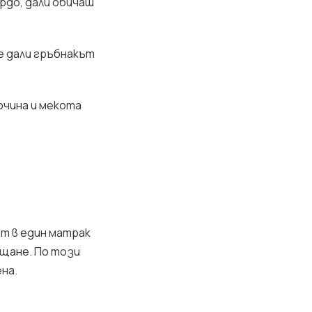
рдо, дали обичаш
е дали гръбнакът
очина и мекота
т в един матрак
ещане. По този
на.