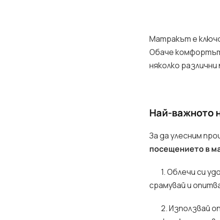
Матракът е ключов
Обаче комфортът 
няколко различни
Най-важното 
За да улесним пр
посещението в м
1. Облечи си удо
срамувай и опитв
2. Използвай опи