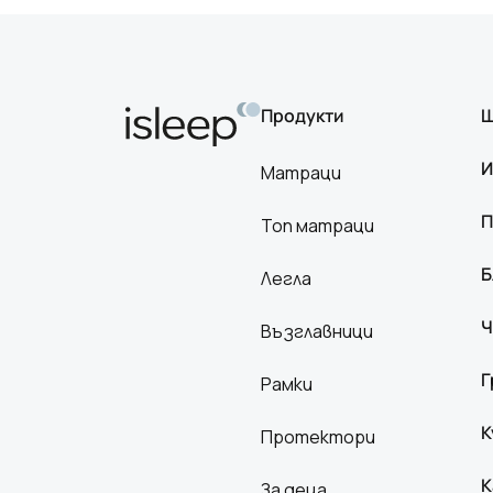
Продукти
Ш
И
Матраци
П
Топ матраци
Б
Легла
Ч
Възглавници
Г
Рамки
К
Протектори
К
За деца