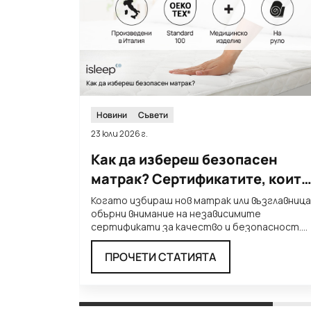
Новини
Съвети
23 юли 2026 г.
Как да избереш безопасен
матрак? Сертификатите, които
трябва да познаваш
Когато избираш нов матрак или възглавница
обърни внимание на независимите
сертификати за качество и безопасност.
Те ти дават увереност, че
...
ПРОЧЕТИ СТАТИЯТА