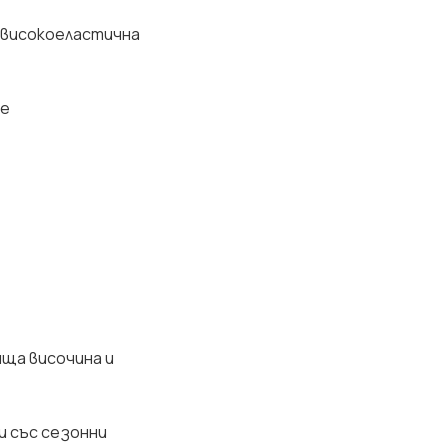
, високоеластична
ие
яща височина и
и със сезонни