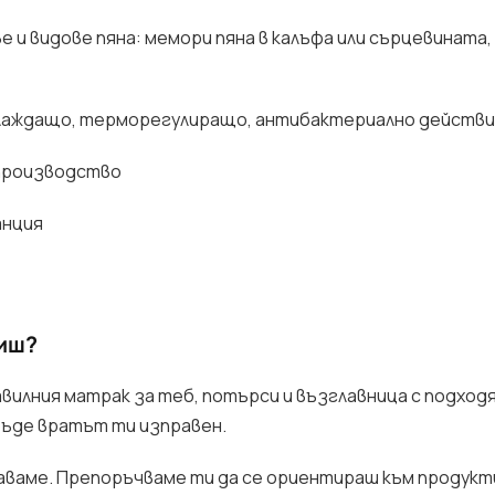
е и видове пяна: мемори пяна в калъфа или сърцевината
хлаждащо, терморегулиращо, антибактериално действ
производство
анция
сиш?
авилния матрак за теб, потърси и възглавница с подход
бъде вратът ти изправен.
аваме. Препоръчваме ти да се ориентираш към продукт