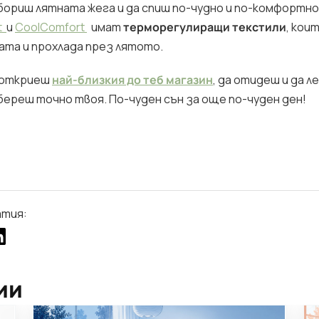
ебориш лятната жега и да спиш по-чудно и по-комфортн
t
и
CoolComfort
имат
терморегулиращи текстили
, кои
ата и прохлада през лятото.
а откриеш
най-близкия до теб магазин
, да отидеш и да л
береш точно твоя. По-чуден сън за още по-чуден ден!
атия:
ии