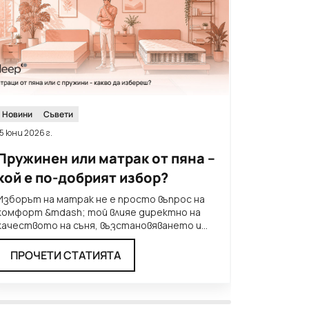
Новини
Съвети
Новини
15 юни 2026 г.
8 юни 2026 г
Пружинен или матрак от пяна –
Кога н
кой е по-добрият избор?
смениш
Изборът на матрак не е просто въпрос на
Често ще 
комфорт &mdash; той влияе директно на
сменя на в
качеството на съня, възстановяването и
това важи 
начина, по който се чув
...
нискокаче
ПРОЧЕТИ СТАТИЯТА
ПРОЧЕ