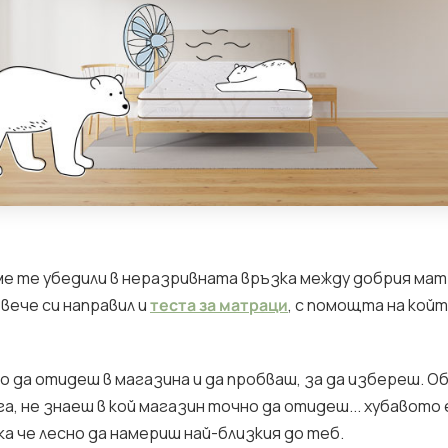
ме те убедили в неразривната връзка между добрия матр
вече си направил и
теста за матраци
, с помощта на койт
о да отидеш в магазина и да пробваш, за да избереш. Об
, не знаеш в кой магазин точно да отидеш... хубавото 
ака че лесно да намериш най-близкия до теб.