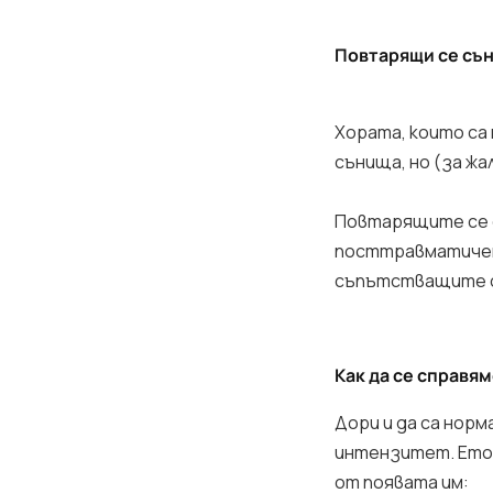
Повтарящи се сън
Хората, които са
сънища, но (за жа
Повтарящите се с
посттравматичен 
съпътстващите си
Как да се справя
Дори и да са нор
интензитет. Ето 
от появата им: