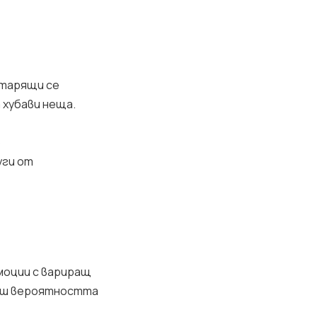
втарящи се
т хубави неща.
о
уги от
моции с вариращ
лиш вероятността