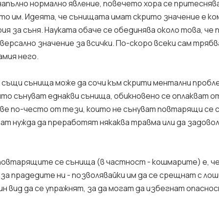
 напълно нормално явление, повечето хора се притесняв
о им. Идеята, че сънищата имат скрито значение е ко
я за съня. Науката обаче се обединява около това, че
версално значение за всички. По-скоро всеки сам трябв
амия него.
и същи сънища може да сочи към скрити ментални пробл
то сънуват еднакви сънища, обикновено се оплакват о
е по-често от тези, които не сънуват повтарящи се 
ат нужда да преработят някаква травма или да задово
.
повтарящите се сънища (в частност - кошмарите) е, че
за прадедите ни - позволявайки им да се срещнат с ло
дин вид да се упражнят, за да могат да избегнат опасн