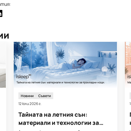
атия:
ии
Новини
Съвети
12 юли 2026 г.
Тайната на летния сън:
материали и технологии за
прохладни нощи