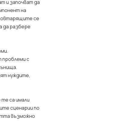
ат и започват да
мпонент на
 повтарящите се
а да разбере
еми.
т проблеми с
сънища.
лят нуждите,
 те са имали
шите сценарии по
остта възможно