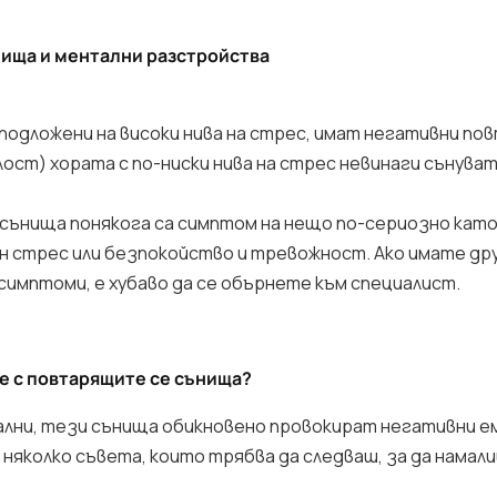
ища и ментални разстройства
 подложени на високи нива на стрес, имат негативни по
лост) хората с по-ниски нива на стрес невинаги сънува
ънища понякога са симптом на нещо по-сериозно кат
стрес или безпокойство и тревожност. Ако имате др
мптоми, е хубаво да се обърнете към специалист.
ме с повтарящите се сънища?
мални, тези сънища обикновено провокират негативни е
няколко съвета, които трябва да следваш, за да нама