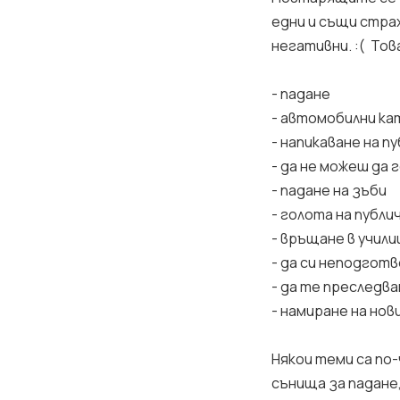
едни и същи стра
негативни. :( То
- падане
- автомобилни к
- напикаване на п
- да не можеш да
- падане на зъби
- голота на публи
- връщане в учил
- да си неподготв
- да те преследв
- намиране на нов
Някои теми са по
сънища за падане,