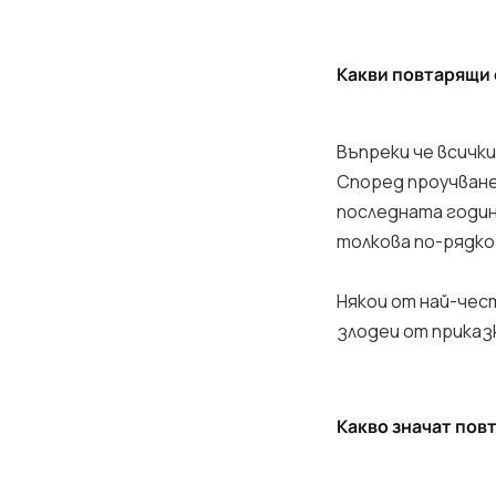
Какви повтарящи 
Въпреки че всичк
Според проучване
последната годин
толкова по-рядко 
Някои от най-чес
злодеи от приказк
Какво значат пов