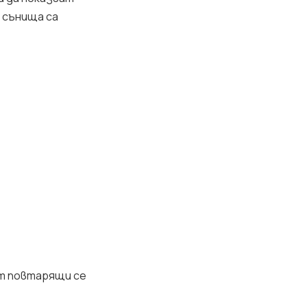
 сънища са
ат повтарящи се