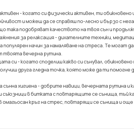
 активен - когато си физически активен, ти обикновено
йчивост и можеш да се справяш по-лесно и бързо с нег
о така подобряват качеството на твоя сън и продъл
ражнения за релаксация - дихателните техники, медита
 популярен начин за намаляване на стреса. Те могат да
т твоята вечерна рутина.
ата си - когато споделиш какво си сънувал, обикновено
получиш друга гледна точка, която може да ти помогне 
а сънна хигиена - добрите навици, вечерната рутина и 
и съюзници в битката с повтарящите се сънища, тъй к
 в омагьосан кръг на стрес, повтарящи се сънища и още