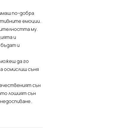
 имаш по-добра
ативните емоции.
жителността му.
цията и
 бъдат и
 можеш да го
да осмислиш съня
качественият сън
ато лошият сън
 недоспиване.