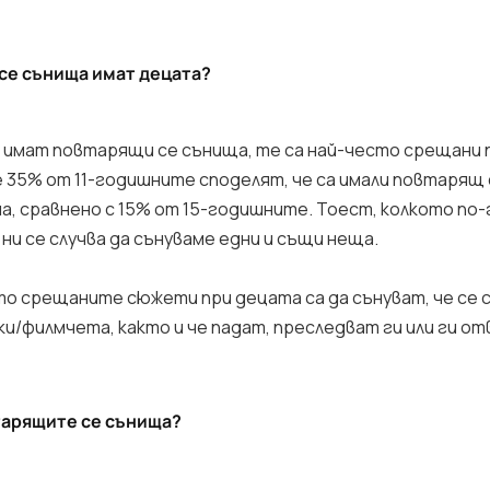
се сънища имат децата?
и имат повтарящи се сънища, те са най-често срещани 
 35% от 11-годишните споделят, че са имали повтарящ с
а, сравнено с 15% от 15-годишните. Тоест, колкото по
ни се случва да сънуваме едни и същи неща.
то срещаните сюжети при децата са да сънуват, че се 
и/филмчета, както и че падат, преследват ги или ги о
тарящите се сънища?