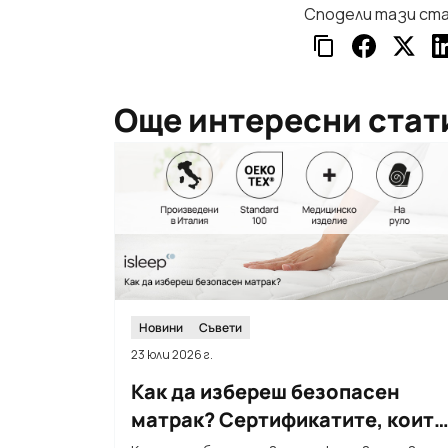
Сподели тази ст
Още интересни стат
Новини
Съвети
23 юли 2026 г.
Как да избереш безопасен
матрак? Сертификатите, които
трябва да познаваш