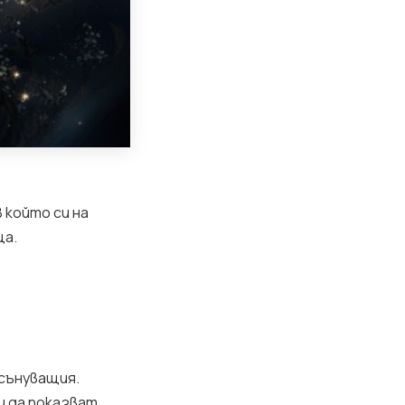
 който си на
ща.
 сънуващия.
и да показват