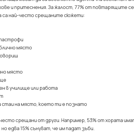
хове и притеснения. За жалост, 77% от повтарящите се
ва са най-често срещаните сюжети:
атастрофи
ублично място
 говориш
чно място
ище
ен в училище или работа
ат
и стаи на място, което ти е познато
-често срещани от други. Например, 53% от хората им
 но едва 15% сънуват, че им падат зъби.