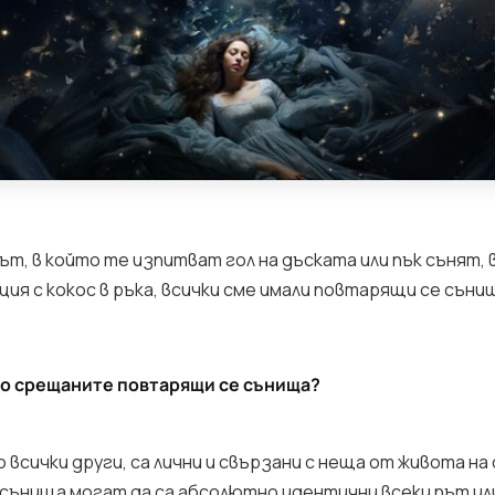
т, в който те изпитват гол на дъската или пък сънят, в
ия с кокос в ръка, всички сме имали повтарящи се съни
то срещаните повтарящи се сънища?
 всички други, са лични и свързани с неща от живота на
ънища могат да са абсолютно идентични всеки път ил