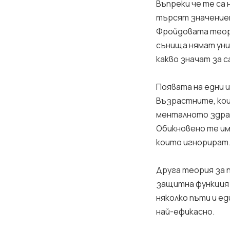
Въпреки че те са
търсят значениет
Фройдовата теори
сънища нямат уни
какво значат за с
Появата на едни 
Възрастните, кои
менталното здрав
Обикновено те им
които игнорират
Друга теория за 
защитна функция 
няколко пъти и е
най-ефикасно.