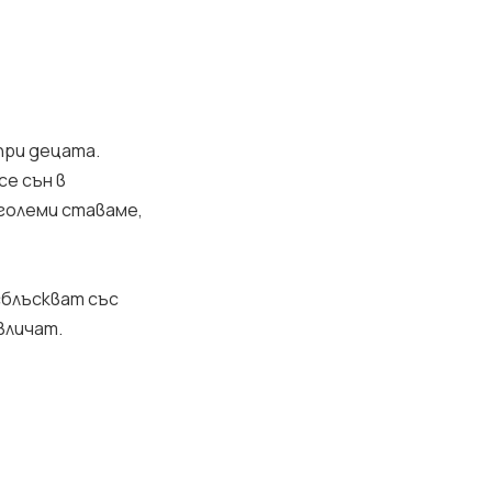
при децата.
е сън в
-големи ставаме,
сблъскват със
твличат.