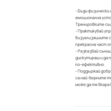
- Бъди физически
емоционална усто
Тренировките същ
- Практикувай уп
визуализациите са
прекрасна част о
- Разказвай сънищ
дискутираш и да 
по-ефективно.
- Поддържай добр
са най-верните т
може да те вкара