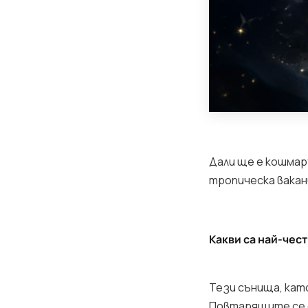
Дали ще е кошмаръ
тропическа ваканц
Какви са най-чес
Тези сънища, като
Повтарящите се с