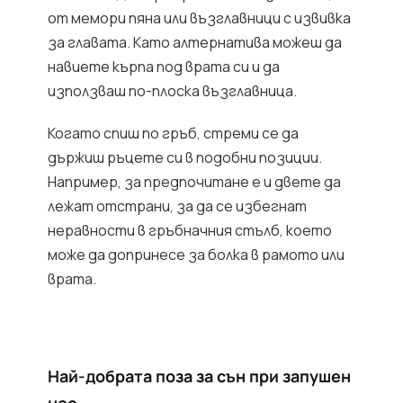
от мемори пяна или възглавници с извивка
за главата. Като алтернатива можеш да
навиете кърпа под врата си и да
използваш по-плоска възглавница.
Когато спиш по гръб, стреми се да
държиш ръцете си в подобни позиции.
Например, за предпочитане е и двете да
лежат отстрани, за да се избегнат
неравности в гръбначния стълб, което
може да допринесе за болка в рамото или
врата.
Най-добрата поза за сън при запушен