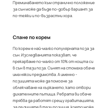
Преминаването към странично положение
за сън може да бъде по-добър вариант за
по-тежки и по-възрастни хора.
Спане по корем
По корем е най-малко популярната поза за
сън. Изследванията показват, че
прекарваме по-малко от 10% от нощта си
в сън в тази поза. Сънят на стомаха обаче
има някои предимства. А именно -
позицията може да помогне за
облекчаване на хъркането, като отвори
дихателните пътища. Ребрата ви обаче
трябва да работят срещу гравитацията,
за да дишате в тази позиция, което може