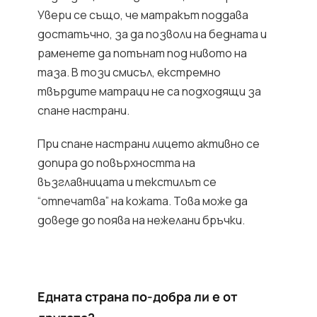
Увери се също, че матракът поддава
достатъчно, за да позволи на бедната и
раменете да потънат под нивото на
таза. В този смисъл, екстремно
твърдите матраци не са подходящи за
спане настрани.
При спане настрани лицето активно се
допира до повърхността на
възглавницата и текстилът се
“отпечатва” на кожата. Това може да
доведе до поява на нежелани бръчки.
Едната страна по-добра ли е от