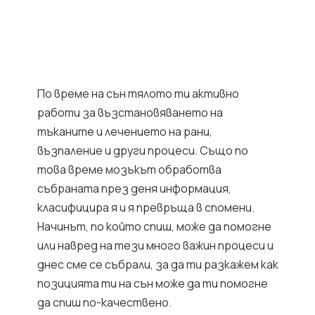
По време на сън тялото ти активно
работи за възстановяването на
тъканите и лечението на рани,
възпаление и други процеси. Също по
това време мозъкът обработва
събраната през деня информация,
класифицира я и я превръща в спомени.
Начинът, по който спиш, може да помогне
или навред на тези много важин процеси и
днес сме се събрали, за да ти разкажем как
позицията ти на сън може да ти помогне
да спиш по-качествено.