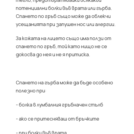
тегло, предотвратявайки всякакви
потенциални болки във врата или гърба.
Спането по гръб също може да облекчи
усещанията при запушен нос или алергии.
За кожата на лицето също има ползи от
спането по гръб, той като нищо не се
докосва до нея и не я притиска.
Спането на гърба може да бъде особено
полезно при:
- болка в лумбалния гръбначен стълб
- ако се притесняваш от бръчките
- при болки във врата