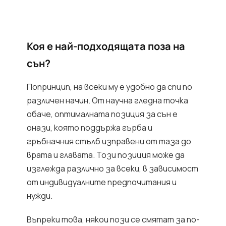
Коя е най-подходящата поза на
сън?
Попринцип, на всеки му е удобно да спи по
различен начин. От научна гледна точка
обаче, оптималната позиция за сън е
онази, която поддържа гърба и
гръбначния стълб изправени от таза до
врата и главата. Този позиция може да
изглежда различно за всеки, в зависимост
от индивидуалните предпочитания и
нужди.
Въпреки това, някои пози се смятат за по-