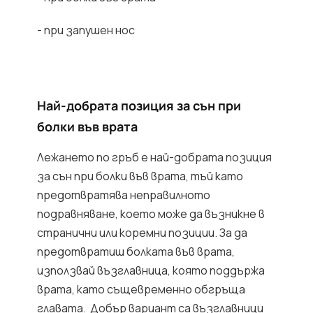
- при запушен нос
Най-добрата позиция за сън при
болки във врата
Лежането по гръб е най-добрата позиция
за сън при болки във врата, тъй като
предотвратява неправилното
подравняване, което може да възникне в
странични или коремни позиции. За да
предотвратиш болката във врата,
използвай възглавница, която поддържа
врата, като същевременно обгръща
главата. Добър вариант са възглавници