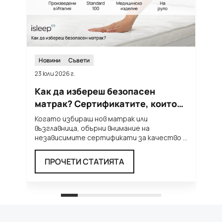
Новини
Съвети
23 юли 2026 г.
12
Как да избереш безопасен
Т
матрак? Сертификатите, които
м
трябва да познаваш
п
Когато избираш нов матрак или
Л
възглавница, обърни внимание на
н
независимите сертификати за качество и
т
безопасност. Те ти дават увереност, че
...
п
ПРОЧЕТИ СТАТИЯТА