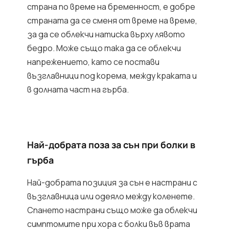
страна по време на бременност, е добре
страната да се сменя от време на време,
за да се облекчи натиска върху лявото
бедро. Може също така да се облекчи
напрежението, като се постави
възглавници под корема, между краката и
в долната част на гърба.
Най-добрата поза за сън при болки в
гърба
Най-добрата позиция за сън е настрани с
възглавница или одеяло между коленете.
Спането настрани също може да облекчи
симптомите при хора с болки във врата