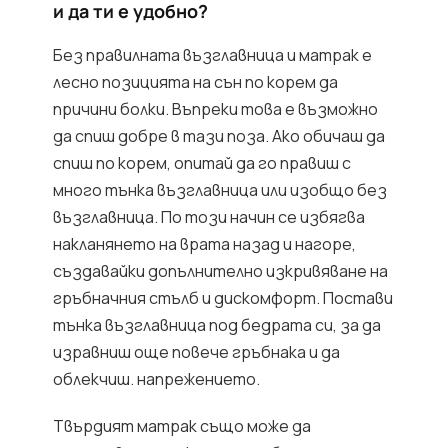
и да ти е удобно?
Без правилната възглавница и матрак е
лесно позицията на сън по корем да
причини болки. Въпреки това е възможно
да спиш добре в тази поза. Ако обичаш да
спиш по корем, опитай да го правиш с
много тънка възглавница или изобщо без
възглавница. По този начин се избягва
накланянето на врата назад и нагоре,
създавайки допълнително изкривяване на
гръбначния стълб и дискомфорт. Постави
тънка възглавница под бедрата си, за да
изравниш още повече гръбнака и да
облекчиш. напрежението.
Твърдият матрак също може да