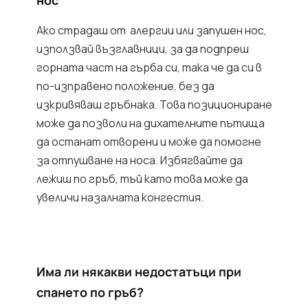
нос
Ако страдаш от алергии или запушен нос,
използвай възглавници, за да подпреш
горната част на гърба си, така че да си в
по-изправено положение, без да
изкривяваш гръбнака. Това позициониране
може да позволи на дихателните пътища
да останат отворени и може да помогне
за отпушване на носа. Избягвайте да
лежиш по гръб, тъй като това може да
увеличи назалната конгестия.
Има ли някакви недостатъци при
спането по гръб?