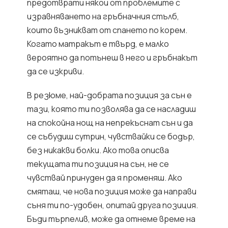
предотврати някои от проблемите с
изравняването на гръбначния стълб,
които възникват от спането по корем.
Когато матракът е твърд, е малко
вероятно да потънеш в него и гръбнакът
да се изкриви.
В резюме, най-добрата позиция за сън е
тази, която ти позволява да се насладиш
на спокойна нощ на непрекъснат сън и да
се събудиш сутрин, чувствайки се бодър,
без никакви болки. Ако това описва
текущата ти позиция на сън, не се
чувствай принуден да я променяш. Ако
смяташ, че нова позиция може да направи
съня ти по-удобен, опитай друга позиция.
Бъди търпелив, може да отнеме време на