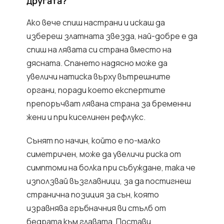
другата?
Ако вече спиш настрани и искаш да
избереш златната звезда, най-добре е да
спиш на лявата си страна вместо на
дясната. Спането надясно може да
увеличи натиска върху вътрешните
органи, поради което експертите
препоръчват лявана страна за бременни
жени и при киселинен рефлукс.
Сънят по начин, който е по-малко
симетричен, може да увеличи риска от
симптоми на болка при събуждане, така че
използвай възглавници, за да постигнеш
странична позиция за сън, която
изравнява гръбначния ви стълб от
бедрата към главата. Постави