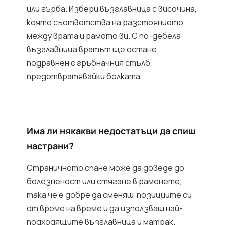
или гърба. Избери възглавница с височина,
която съответства на разстоянието
между врата и рамото ви. С по-дебела
възглавница вратът ще остане
подравнен с гръбначния стълб,
предотвратявайки болката.
Има ли някакви недостатъци да спиш
настрани?
Страничното спане може да доведе до
болезненост или стягане в раменете,
така че е добре да сменяш позициите си
от време на време и да използваш най-
подходящите възглавница и матрак.