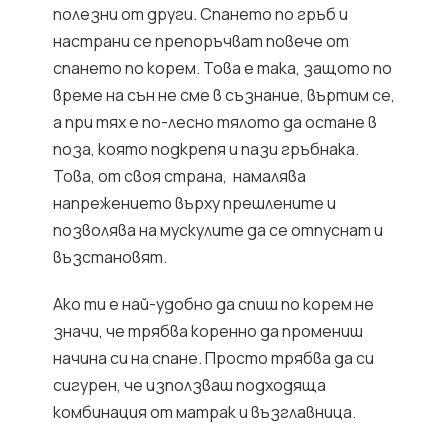
полезни от други. Спането по гръб и
настрани се препоръчват повече от
спането по корем. Това е така, защото по
време на сън не сме в съзнание, въртим се,
а при тях е по-лесно тялото да остане в
поза, която подкрепя и пази гръбнака.
Това, от своя страна, намалява
напрежението върху прешлените и
позволява на мускулите да се отпуснат и
възстановят.
Ако ти е най-удобно да спиш по корем не
значи, че трябва коренно да промениш
начина си на спане. Просто трябва да си
сигурен, че използваш подходяща
комбинация от матрак и възглавница.