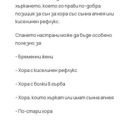
хъркането, което го прави по-добра
позиция за сън за хора със сънна апнея или
киселинен рефлукс.
Спането настрани може да бъде особено
полезно за:
- Бременни жени
- Хора с киселинен рефлукс
- Хора с болки в гърба
- Хора, които хъркат или имат сънна апнея
- По-стари хора