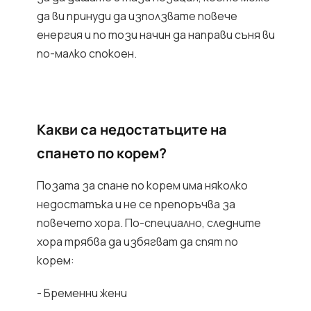
да ви принуди да използвате повече
енергия и по този начин да направи съня ви
по-малко спокоен.
Какви са недостатъците на
спането по корем?
Позата за спане по корем има няколко
недостатъка и не се препоръчва за
повечето хора. По-специално, следните
хора трябва да избягват да спят по
корем:
- Бременни жени