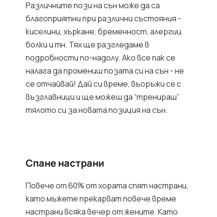
Различните пози на сън може да са
благоприятни при различни състояния -
киселини, хъркане, бременност, алергии,
болки и тн. Тях ще разгледаме в
подробности по-надолу. Ако все пак се
налага да промениш позата си на сън - не
се отчайвай! Дай си време, въоръжи се с
възглавници и ще можеш да “тренираш”
тялото си за новата позиция на сън.
Спане настрани
Повече от 60% от хората спят настрани,
като мъжете прекарват повече време
настрани всяка вечер от жените. Като