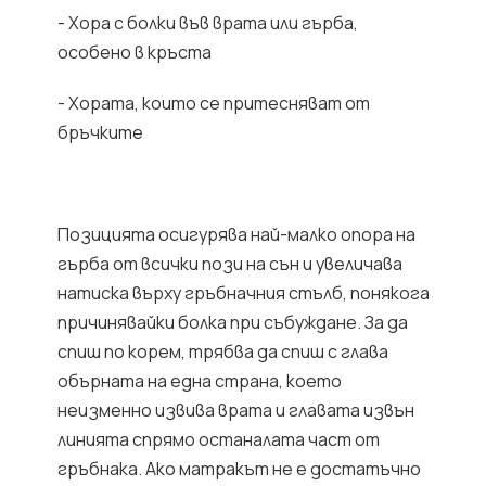
- Хора с болки във врата или гърба,
особено в кръста
- Хората, които се притесняват от
бръчките
Позицията осигурява най-малко опора на
гърба от всички пози на сън и увеличава
натиска върху гръбначния стълб, понякога
причинявайки болка при събуждане. За да
спиш по корем, трябва да спиш с глава
обърната на една страна, което
неизменно извива врата и главата извън
линията спрямо останалата част от
гръбнака. Ако матракът не е достатъчно