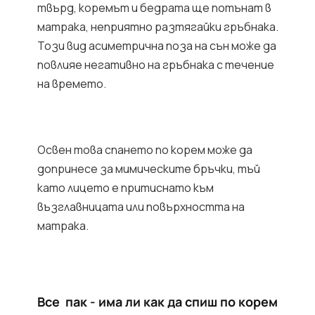
твърд, коремът и бедрата ще потънат в
матрака, неприятно разтягайки гръбнака.
Този вид асиметрична поза на сън може да
повлияе негативно на гръбнака с течение
на времето.
Освен това спането по корем може да
допринесе за мимическите бръчки, тъй
като лицето е притиснато към
възглавницата или повърхността на
матрака.
Все пак - има ли как да спиш по корем