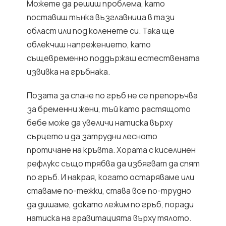
Можете да решиш проблема, като
поставиш тънка възглавница в тази
област или под коленете си. Така ще
облекчиш напрежението, като
същевременно поддържаш естествената
извивка на гръбнака.
Позата за спане по гръб не се препоръчва
за бременни жени, тъй като растящото
бебе може да увеличи натиска върху
сърцето и да затрудни лесното
протичане на кръвта. Хората с киселинен
рефлукс също трябва да избягват да спят
по гръб. И накрая, когато остаряваме или
ставаме по-тежки, става все по-трудно
да дишаме, докато лежим по гръб, поради
натиска на гравитацията върху тялото.