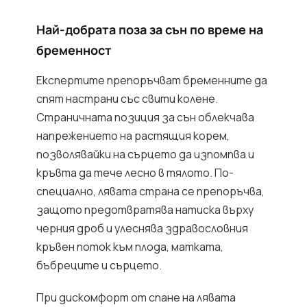
Най-добрата поза за сън по време на
бременност
Експертите препоръчват бременните да
спят настрани със свити колене.
Страничната позиция за сън облекчава
напрежението на растящия корем,
позволявайки на сърцето да изпомпва и
кръвта да тече лесно в тялото. По-
специално, лявата страна се препоръчва,
защото предотвратява натиска върху
черния дроб и улеснява здравословния
кръвен поток към плода, матката,
бъбреците и сърцето.
При дискомфорт от спане на лявата