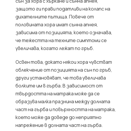
сън за хора с хъркане и сънна апнея,
защото ги прави податливи на колапс на
дихателните пътища. Повече от
половината хора имат сънна апнея,
зависима от позицията, което означава,
че тежестта на техните симптоми се
увеличава, когато лежат по гръб.
Освен това, докато някои хора чувстват
облекчение от позицията на сън по гръб,
други установяват, че това увеличава
болките им в гърба. В зависимост от
твърдостта на матрака може да се
образува малка празнина между долната
част на гърба и повърхността на матрака,
което може да доведе до неприятно
напрежение в долната част на гърба.