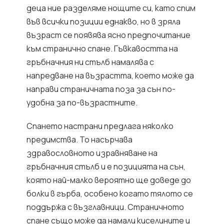
деца ние разделяме нощите си, като спим
във всички позиции еднакво, но в зряла
възраст се появява ясно предпочитание
към странично спане. Гъвкавостта на
гръбначния ни стълб намалява с
напредване на възрастта, което може да
направи страничната поза за сън по-
удобна за по-възрастните.
Спането настрани предлага няколко
предимства. То насърчава
здравословното изравняване на
гръбначния стълб и е позицията на сън,
която най-малко вероятно ще доведе до
болки в гърба, особено когато тялото се
поддържа с възглавници. Страничното
спане също може да намали киселините и