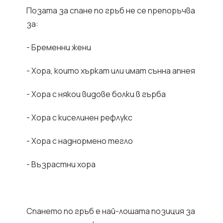
Позата за спане по гръб не се препоръчва
за:
- Бременни жени
- Хора, които хъркат или имат сънна апнея
- Хора с някои видове болки в гърба
- Хора с киселинен рефлукс
- Хора с наднормено тегло
- Възрастни хора
Спането по гръб е най-лошата позиция за