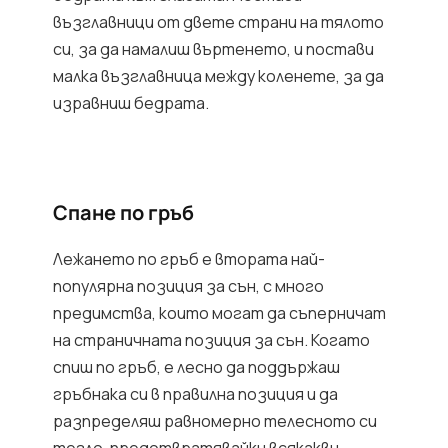
възглавници от двете страни на тялото
си, за да намалиш въртенето, и постави
малка възглавница между коленете, за да
изравниш бедрата.
Спане по гръб
Лежането по гръб е втората най-
популярна позиция за сън, с много
предимства, които могат да съперничат
на страничната позиция за сън. Когато
спиш по гръб, е лесно да поддържаш
гръбнака си в правилна позиция и да
разпределяш равномерно телесното си