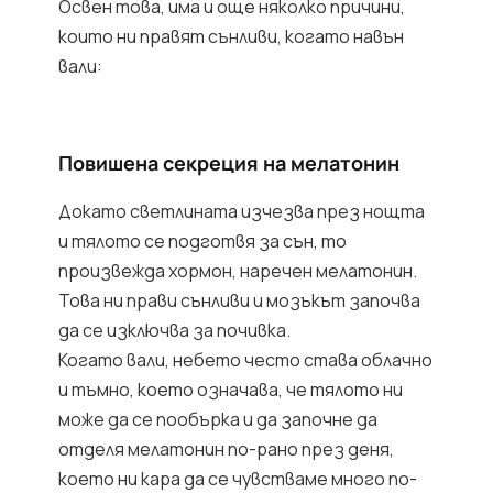
Освен това, има и още няколко причини,
които ни правят сънливи, когато навън
вали:
Повишена секреция на мелатонин
Докато светлината изчезва през нощта
и тялото се подготвя за сън, то
произвежда хормон, наречен мелатонин.
Това ни прави сънливи и мозъкът започва
да се изключва за почивка.
Когато вали, небето често става облачно
и тъмно, което означава, че тялото ни
може да се пообърка и да започне да
отделя мелатонин по-рано през деня,
което ни кара да се чувстваме много по-