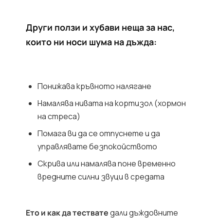
Други ползи и хубави неща за нас,
които ни носи шума на дъжда:
Понижава кръвното налягане
Намалява нивата на кортизол (хормон
на стреса)
Помага ви да се отпуснете и да
управлявате безпокойството
Скрива или намалява поне временно
вредните силни звуци в средата
Ето и как да тествате
дали дъждовните