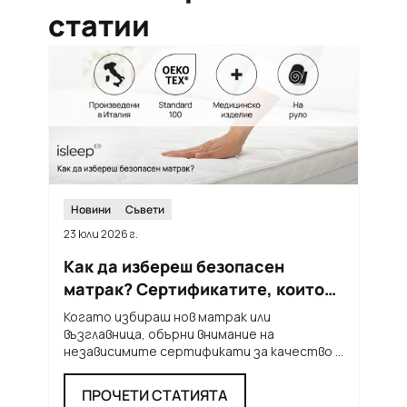
статии
Новини
Съвети
23 юли 2026 г.
12
Как да избереш безопасен
Т
матрак? Сертификатите, които
м
трябва да познаваш
п
Когато избираш нов матрак или
Л
възглавница, обърни внимание на
н
независимите сертификати за качество и
т
безопасност. Те ти дават увереност, че
...
п
ПРОЧЕТИ СТАТИЯТА