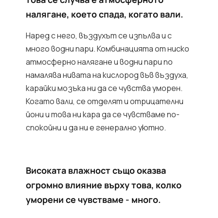
налягане, което спада, когато вали.
Наред с него, въздухът се изпълва и с
много водни пари. Комбинацията от ниско
атмосферно налягане и водни пари по
намалява нивата на кислород във въздуха,
карайки мозъка ни да се чувства уморен.
Когато вали, се отделят и отрицателни
йони и това ни кара да се чувстваме по-
спокойни и да ни е генерално уютно.
Високата влажност също оказва
огромно влияние върху това, колко
уморени се чувстваме - много.