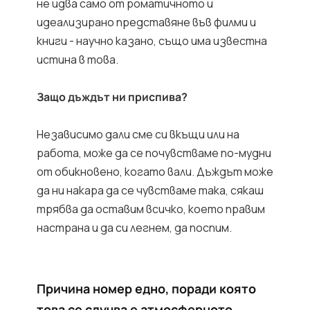
не идва само от роматичното и
идеализирано представяне във филми и
книги - научно казано, също има известна
истина в това.
Защо дъждът ни приспива?
Независимо дали сме си вкъщи или на
работа, може да се почувстваме по-мудни
от обикновено, когато вали. Дъждът може
да ни накара да се чувстваме така, сякаш
трябва да оставим всичко, което правим
настрана и да си легнем, да поспим.
Причина номер едно, поради която
това се случва е атмосферното