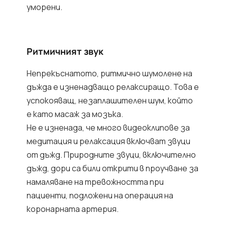
уморени.
Ритмичният звук
Непрекъснатото, ритмично шумолене на
дъжда е изненадващо релаксиращо. Това е
успокояващ, незаплашителен шум, който
е като масаж за мозъка.
Не е изненада, че много видеоклипове за
медитация и релаксация включват звуци
от дъжд. Природните звуци, включително
дъжд, дори са били открити в проучване за
намаляване на тревожността при
пациенти, подложени на операция на
коронарната артерия.