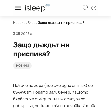
Начало
>
Блог
>
Защо дъждът ни приспива?
3.05.2023 г.
Защо дъждът ни
приспива?
НОВИНИ
Повечето хора (ние сме едни от тях) се
вълнуват, когато вали вечер, защото
вярват, че дъждът ще им осигури по-
добър сън, по-качествена почивка. И това