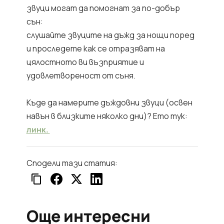
звуци могат да помогнат за по-добър
сън:
слушайте звуците на дъжд за нощи поред
и проследете как се отразяват на
цялостното ви възприятие и
удовлетвореност от съня.
Къде да намерите дъждовни звуци (освен
навън в близките няколко дни)? Ето тук:
линк.
Сподели тази статия:
Още интересни