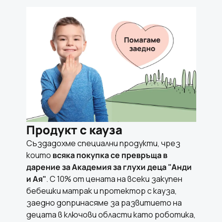
Продукт с кауза
Създадохме специални продукти, чрез
които
всяка покупка се превръща в
дарение за Академия за глухи деца "Анди
и Ая"
. С 10% от цената на всеки закупен
бебешки матрак и протектор с кауза,
заедно допринасяме за развитието на
децата в ключови области като роботика,