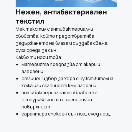
Нежен, антибактериален
текстил
Мек текстил с антибактериални
свойства, който предотвратява
задържането на влага и създава свежа,
суха среда за сън.
Какво ти носи това:
материята предпазва от акари и
алергени
отличен избор за хора с чувствителна
кожа или склонност към алергии
антибактериалната обработка
осигурява чиста и хигиенична
повърхност
гарантира спокоен сън нощ след нощ.