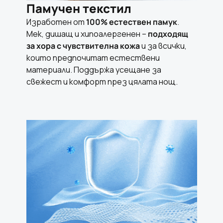
Памучен текстил
Изработен от
100% естествен памук
.
Мек, дишащ и хипоалергенен –
подходящ
за хора с чувствителна кожа
и за всички,
които предпочитат естествени
материали. Поддържа усещане за
свежест и комфорт през цялата нощ.