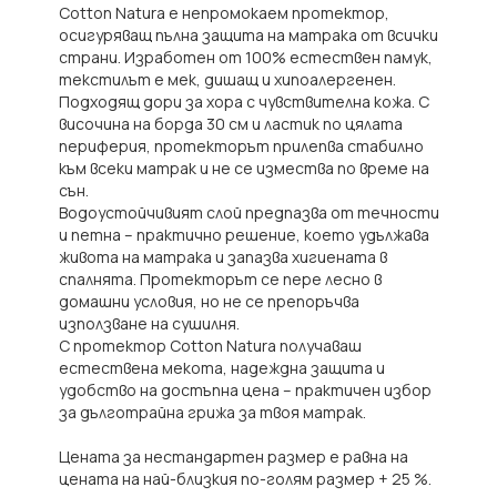
Cotton Natura е непромокаем протектор,
осигуряващ пълна защита на матрака от всички
страни. Изработен от 100% естествен памук,
текстилът е мек, дишащ и хипоалергенен.
Подходящ дори за хора с чувствителна кожа. С
височина на борда 30 см и ластик по цялата
периферия, протекторът прилепва стабилно
към всеки матрак и не се измества по време на
сън.
Водоустойчивият слой предпазва от течности
и петна – практично решение, което удължава
живота на матрака и запазва хигиената в
спалнята. Протекторът се пере лесно в
домашни условия, но не се препоръчва
използване на сушилня.
С протектор Cotton Natura получаваш
естествена мекота, надеждна защита и
удобство на достъпна цена – практичен избор
за дълготрайна грижа за твоя матрак.
Цената за нестандартен размер е равна на
цената на най-близкия по-голям размер + 25 %.