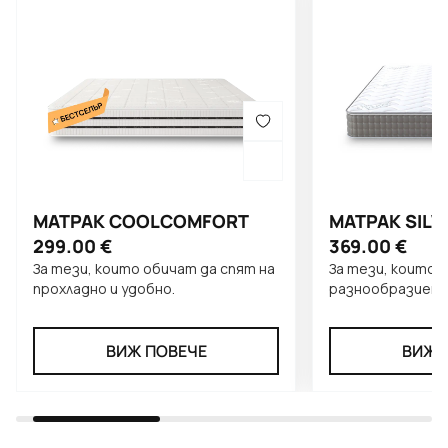
МАТРАК COOLCOMFORT
МАТРАК SILV
299.00
€
369.00
€
За тези, които обичат да спят на
За тези, които 
прохладно и удобно.
разнообразието
един матрак.
ВИЖ ПОВЕЧЕ
ВИЖ 